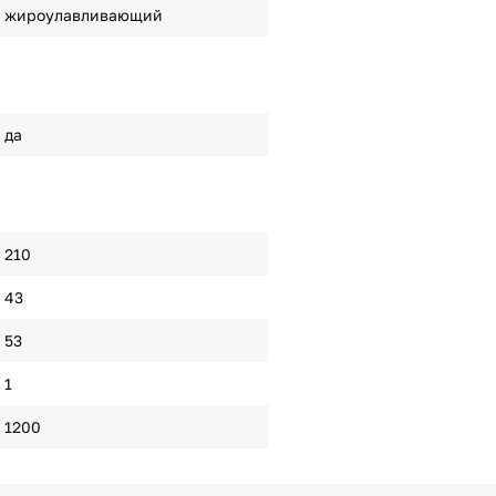
жироулавливающий
да
210
43
53
1
1200