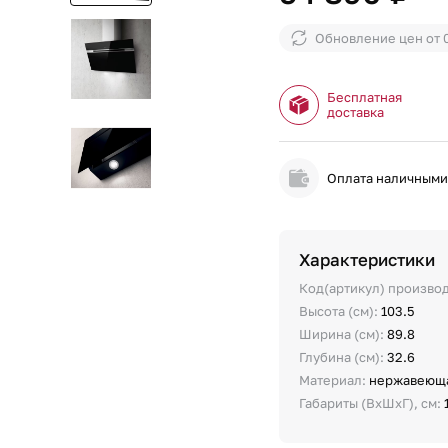
Обновление цен от
Бесплатная
доставка
Оплата наличным
Характеристики
Код(артикул) произво
Высота (см):
103.5
Ширина (см):
89.8
Глубина (см):
32.6
Материал:
нержавеюща
Габариты (ВхШхГ), см: