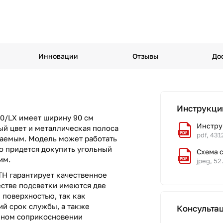
Инновации
Отзывы
До
Инструкци
90/LX имеет ширину 90 см
Инструк
ый цвет и металлическая полоса
pdf, 431
ваемым. Модель может работать
о придется докупить угольный
Схема 
им.
jpeg, 52
TH гарантирует качественное
естве подсветки имеются две
 поверхностью, так как
ий срок службы, а также
Консульта
айном соприкосновении