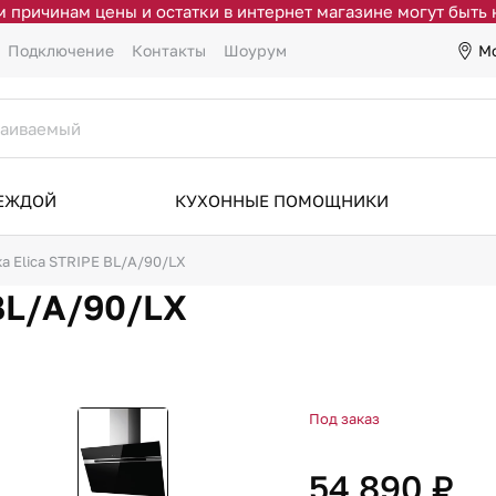
 причинам цены и остатки в интернет магазине могут быть
М
Подключение
Контакты
Шоурум
ДЕЖДОЙ
КУХОННЫЕ ПОМОЩНИКИ
а Elica STRIPE BL/A/90/LX
BL/A/90/LX
Под заказ
54 890 ₽