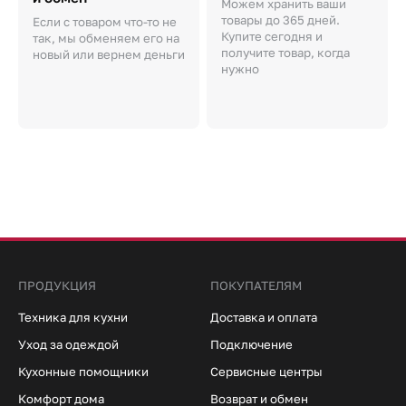
Можем хранить ваши
товары до 365 дней.
Если с товаром что-то не
Купите сегодня и
так, мы обменяем его на
получите товар, когда
новый или вернем деньги
нужно
ПРОДУКЦИЯ
ПОКУПАТЕЛЯМ
Техника для кухни
Доставка и оплата
Уход за одеждой
Подключение
Кухонные помощники
Сервисные центры
Комфорт дома
Возврат и обмен