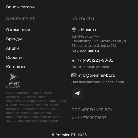
Вино и сигары
О PREMIER-BT
КОНТАКТЫ
О компании
г. Москва
БЦ «Меркурий»,
Бренды
Шарикоподшипниковская ул., д.
38, стр.1, этаж 2, офис 231
Акции
Как нас найти
События
+7 (495)223-93-01
Контакты
Пн-Пт: с 10:00 до 18:00
info@premier-bt.ru
Для покупателей и партнеров
Вся представленная на сайте
информация, касающаяся
характеристик продуктов, наличия на
складе, стоимости товаров, носит
информационный характер и не
ООО «ПРЕМЬЕР-БТ»
является публичной офертой,
определяемой положениями Статьи
ИНН: 7709979607
437(2) Гражданского кодекcа РФ.
© Premier-BT, 2026