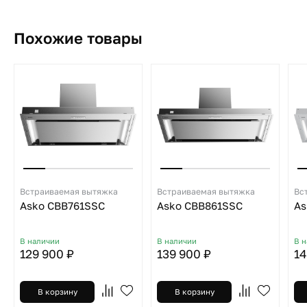
Похожие товары
Встраиваемая вытяжка
Встраиваемая вытяжка
Вс
Asko CBB761SSC
Asko CBB861SSC
As
В наличии
В наличии
В 
129 900 ₽
139 900 ₽
14
В корзину
В корзину