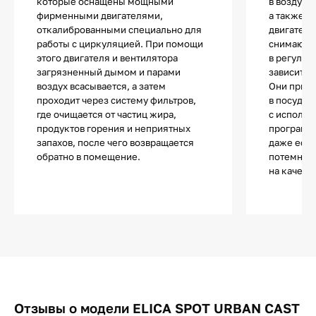
которые оснащены мощными
в воздух 
фирменными двигателями,
а также з
откалиброванными специально для
двигатель
работы с циркуляцией. При помощи
снимаютс
этого двигателя и вентилятора
в регуляр
загрязненный дымом и парами
зависит от
воздух всасывается, а затем
Они приг
проходит через систему фильтров,
в посудо
где очищается от частиц жира,
с использ
продуктов горения и неприятных
программы
запахов, после чего возвращается
даже если
обратно в помещение.
потемнеют
на качест
Отзывы о модели ELICA SPOT URBAN CAST