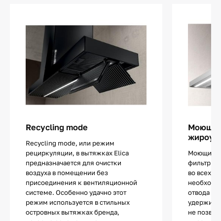
Recycling mode
Моющи
жироул
Recycling mode, или режим
рециркуляции, в вытяжках Elica
Моющиеся
предназначается для очистки
фильтры 
воздуха в помещении без
во всех вы
присоединения к вентиляционной
необходи
системе. Особенно удачно этот
отвода ил
режим используется в стильных
удерживаю
островных вытяжках бренда,
не позвол