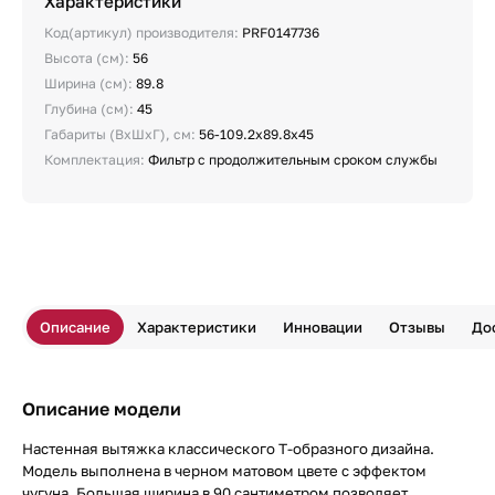
Характеристики
Код(артикул) производителя:
PRF0147736
Высота (см):
56
Ширина (см):
89.8
Глубина (см):
45
Габариты (ВхШхГ), см:
56-109.2х89.8х45
Комплектация:
Фильтр с продолжительным сроком службы
Описание
Характеристики
Инновации
Отзывы
До
Описание модели
Настенная вытяжка классического Т-образного дизайна.
Модель выполнена в черном матовом цвете с эффектом
чугуна. Большая ширина в 90 сантиметром позволяет