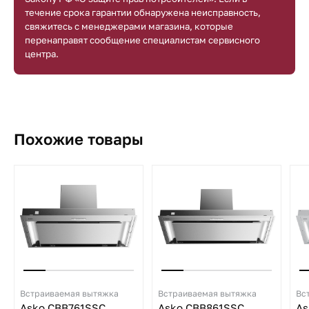
течение срока гарантии обнаружена неисправность,
свяжитесь с менеджерами магазина, которые
перенаправят сообщение специалистам сервисного
центра.
Похожие товары
Встраиваемая вытяжка
Встраиваемая вытяжка
Вс
Asko CBB761SSC
Asko CBB861SSC
As