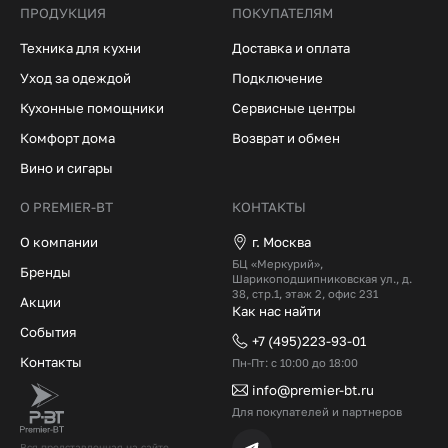
ПРОДУКЦИЯ
ПОКУПАТЕЛЯМ
Техника для кухни
Доставка и оплата
Уход за одеждой
Подключение
Кухонные помощники
Сервисные центры
Комфорт дома
Возврат и обмен
Вино и сигары
О PREMIER-BT
КОНТАКТЫ
О компании
г. Москва
БЦ «Меркурий»,
Бренды
Шарикоподшипниковская ул., д.
38, стр.1, этаж 2, офис 231
Акции
Как нас найти
События
+7 (495)223-93-01
Контакты
Пн-Пт: с 10:00 до 18:00
info@premier-bt.ru
Для покупателей и партнеров
Вся представленная на сайте