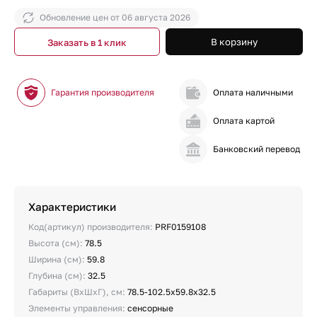
Обновление цен от
06 августа 2026
В корзину
Заказать в 1 клик
Гарантия производителя
Оплата наличными
Оплата картой
Банковский перевод
Характеристики
Код(артикул) производителя:
PRF0159108
Высота (см):
78.5
Ширина (см):
59.8
Глубина (см):
32.5
Габариты (ВхШхГ), см:
78.5-102.5х59.8х32.5
Элементы управления:
сенсорные