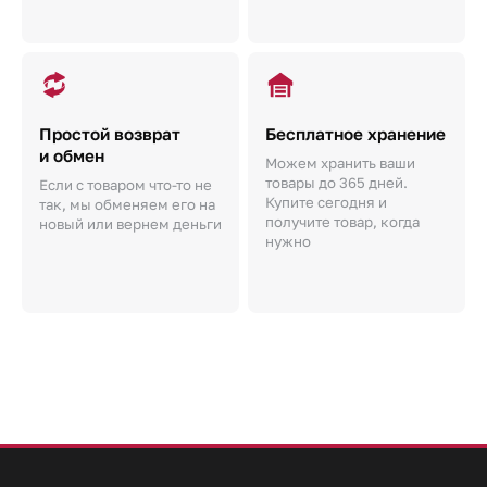
Простой возврат
Бесплатное хранение
и обмен
Можем хранить ваши
товары до 365 дней.
Если с товаром что-то не
Купите сегодня и
так, мы обменяем его на
получите товар, когда
новый или вернем деньги
нужно