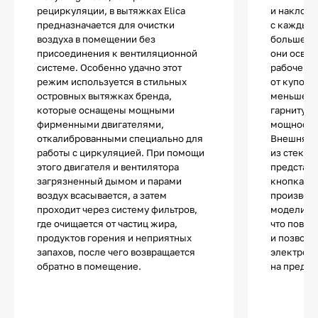
рециркуляции, в вытяжках Elica
и наклонн
предназначается для очистки
с каждым 
воздуха в помещении без
больше. Б
присоединения к вентиляционной
они освоб
системе. Особенно удачно этот
рабочей з
режим используется в стильных
от куполь
островных вытяжках бренда,
меньше вы
которые оснащены мощными
гарнитура
фирменными двигателями,
мощности 
откалиброванными специально для
Внешняя п
работы с циркуляцией. При помощи
из стекла
этого двигателя и вентилятора
представ
загрязненный дымом и парами
кнопками
воздух всасывается, а затем
производ
проходит через систему фильтров,
модели ас
где очищается от частиц жира,
что повыш
продуктов горения и неприятных
и позволя
запахов, после чего возвращается
электроэ
обратно в помещение.
на предел