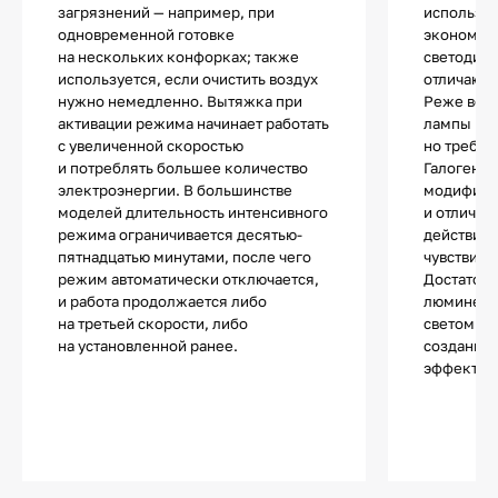
загрязнений — например, при
использу
одновременной готовке
экономич
на нескольких конфорках; также
светодио
используется, если очистить воздух
отличают
нужно немедленно. Вытяжка при
Реже все
активации режима начинает работать
лампы нак
с увеличенной скоростью
но требую
и потреблять большее количество
Галогенны
электроэнергии. В большинстве
модифика
моделей длительность интенсивного
и отличаю
режима ограничивается десятью-
действия.
пятнадцатью минутами, после чего
чувствите
режим автоматически отключается,
Достаточ
и работа продолжается либо
люминесц
на третьей скорости, либо
светом и 
на установленной ранее.
создания 
эффектов