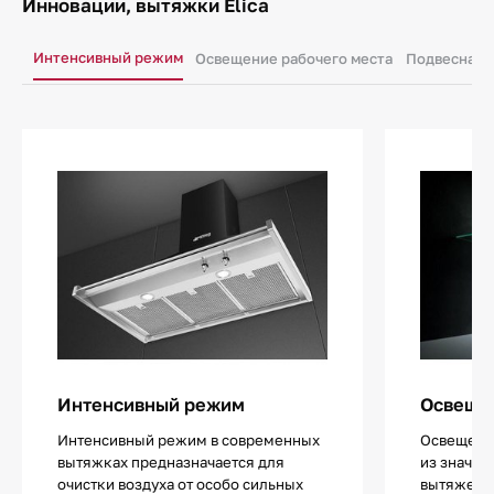
Инновации, вытяжки Elica
Интенсивный режим
Освещение рабочего места
Подвесная 
Интенсивный режим
Освещен
Интенсивный режим в современных
Освещение
вытяжках предназначается для
из значи
очистки воздуха от особо сильных
вытяжек.