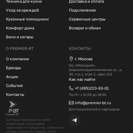
Техника для кухни
Доставка и оплата
Уход за одеждой
Подключение
Кухонные помощники
Сервисные центры
Комфорт дома
Возврат и обмен
Вино и сигары
О PREMIER-BT
КОНТАКТЫ
О компании
г. Москва
БЦ «Меркурий»,
Бренды
Шарикоподшипниковская ул., д.
38, стр.1, этаж 2, офис 231
Акции
Как нас найти
События
+7 (495)223-93-01
Контакты
Пн-Пт: с 10:00 до 18:00
info@premier-bt.ru
Для покупателей и партнеров
Вся представленная на сайте
информация, касающаяся
характеристик продуктов, наличия на
складе, стоимости товаров, носит