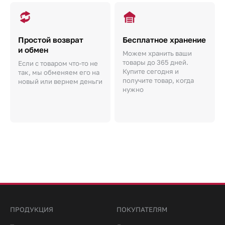
Простой возврат
Бесплатное хранение
и обмен
Можем хранить ваши
товары до 365 дней.
Если с товаром что-то не
Купите сегодня и
так, мы обменяем его на
получите товар, когда
новый или вернем деньги
нужно
ПРОДУКЦИЯ
ПОКУПАТЕЛЯМ