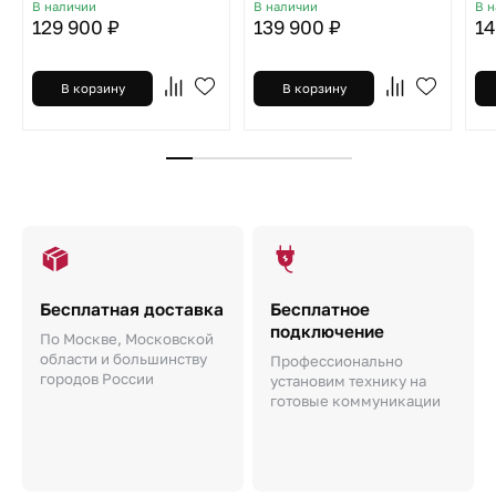
В наличии
В наличии
В 
129 900 ₽
139 900 ₽
14
В корзину
В корзину
Бесплатная доставка
Бесплатное
подключение
По Москве, Московской
области и большинству
Профессионально
городов России
установим технику на
готовые коммуникации