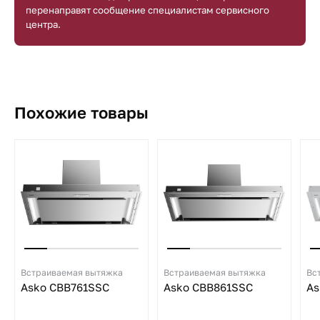
перенаправят сообщение специалистам сервисного
центра.
Похожие товары
Встраиваемая вытяжка
Встраиваемая вытяжка
Вс
Asko CBB761SSC
Asko CBB861SSC
As