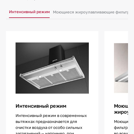
Интенсивный режим
Моющиеся жироулавливающие фильтры
Интенсивный режим
Моющи
жироул
Интенсивный режим в современных
вытяжках предназначается для
Моющиеся
очистки воздуха от особо сильных
фильтры 
загрязнений — например, при
во всех вы