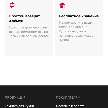
Простой возврат
Бесплатное хранение
и обмен
Можем хранить ваши
товары до 365 дней.
Если с товаром что-то не
Купите сегодня и
так, мы обменяем его на
получите товар, когда
новый или вернем деньги
нужно
ПРОДУКЦИЯ
ПОКУПАТЕЛЯМ
Техника для кухни
Доставка и оплата