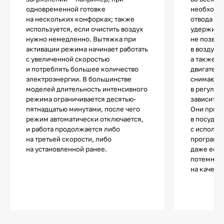
одновременной готовке
необходи
на нескольких конфорках; также
отвода ил
используется, если очистить воздух
удерживаю
нужно немедленно. Вытяжка при
не позвол
активации режима начинает работать
в воздух 
с увеличенной скоростью
а также з
и потреблять большее количество
двигатель
электроэнергии. В большинстве
снимаютс
моделей длительность интенсивного
в регуляр
режима ограничивается десятью-
зависит от
пятнадцатью минутами, после чего
Они приг
режим автоматически отключается,
в посудо
и работа продолжается либо
с использ
на третьей скорости, либо
программы
на установленной ранее.
даже если
потемнеют
на качест