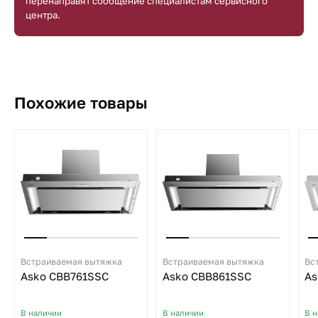
перенаправят сообщение специалистам сервисного
центра.
Похожие товары
Встраиваемая вытяжка
Встраиваемая вытяжка
Вс
Asko CBB761SSC
Asko CBB861SSC
As
В наличии
В наличии
В 