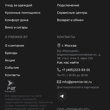
Уход за одеждой
Подключение
Кухонные помощники
Сервисные центры
Комфорт дома
Возврат и обмен
Вино и сигары
О PREMIER-BT
КОНТАКТЫ
О компании
г. Москва
БЦ «Меркурий»,
Бренды
Шарикоподшипниковская ул., д.
38, стр.1, этаж 2, офис 231
Акции
Как нас найти
События
+7 (495)223-93-01
Контакты
Пн-Пт: с 10:00 до 18:00
info@premier-bt.ru
Для покупателей и партнеров
Вся представленная на сайте
информация, касающаяся
характеристик продуктов, наличия на
складе, стоимости товаров, носит
информационный характер и не
ООО «ПРЕМЬЕР-БТ»