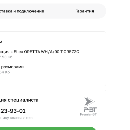
ставка и подключение
Гарантия
и
кция к Elica ORETTA WH/A/90 T.GREZZO
7.53 Кб
с размерами
.54 Кб
ция специалиста
223-93-01
нику класса люкс