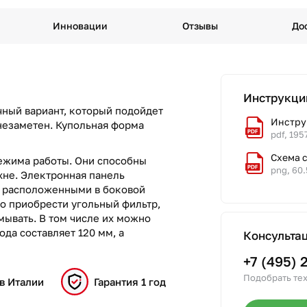
Инновации
Отзывы
До
Инструкци
чный вариант, который подойдет
Инстру
незаметен. Купольная форма
pdf, 195
Схема 
режима работы. Они способны
png, 60
хне. Электронная панель
 расположенными в боковой
но приобрести угольный фильтр,
мывать. В том числе их можно
да составляет 120 мм, а
Консульта
+7 (495) 
Подобрать тех
в Италии
Гарантия 1 год