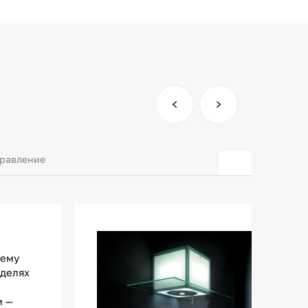
правление
нему
оделях
м —