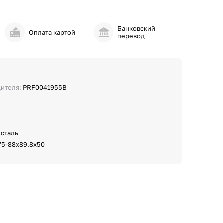
Банковский
и
Оплата картой
перевод
дителя:
PRF0041955B
 сталь
75-88х89.8х50