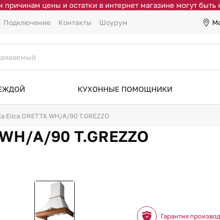
 причинам цены и остатки в интернет магазине могут быть
М
Подключение
Контакты
Шоурум
ДЕЖДОЙ
КУХОННЫЕ ПОМОЩНИКИ
а Elica ORETTA WH/A/90 T.GREZZO
 WH/A/90 T.GREZZO
Гарантия произво