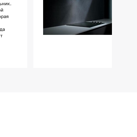
ьник.
ой
орая
да
т