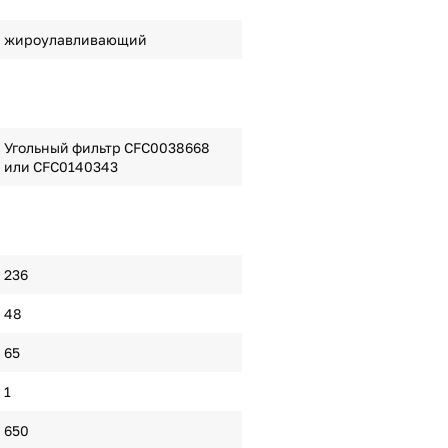
жироулавливающий
Угольный фильтр CFC0038668
или CFC0140343
236
48
65
1
650