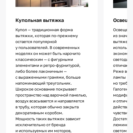
Купольная вытяжка
Освещен
Купол — традиционная форма
Освещение
вытяжки, которая по-прежнему
из значи
остается популярной
вытяжек.
у пользователей. В современных
использу
моделях он может быть нарочито
экономич
классическим — с фигурными
светодио
элементами и ретро-фурнитурой,
отличают
либо более лаконичным —
Реже все
с выраженными гранями, больше
лампы нак
напоминающий треугольник.
но требую
Широкое основание покрывает
Галогенны
пространство над варочной панелью,
модифика
воздух всасывается и направляется
и отличаю
в трубу, которая обычно закрыта
действия.
декоративным коробом.
чувствите
Мощность таких вытяжек зависит
Достаточ
исключительно от бренда
люминесц
и используемых им моторов,
светом и 