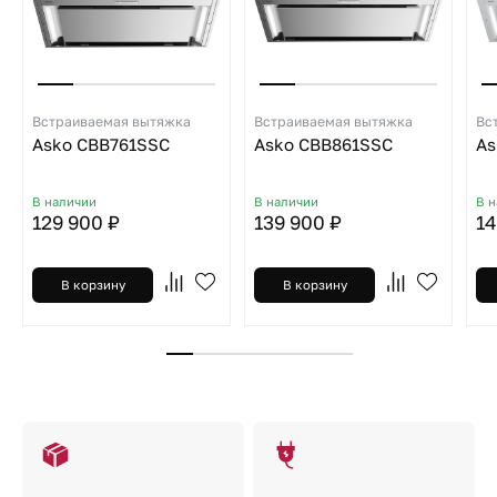
Встраиваемая вытяжка
Встраиваемая вытяжка
Вс
Asko CBB761SSC
Asko CBB861SSC
As
В наличии
В наличии
В 
129 900 ₽
139 900 ₽
14
В корзину
В корзину