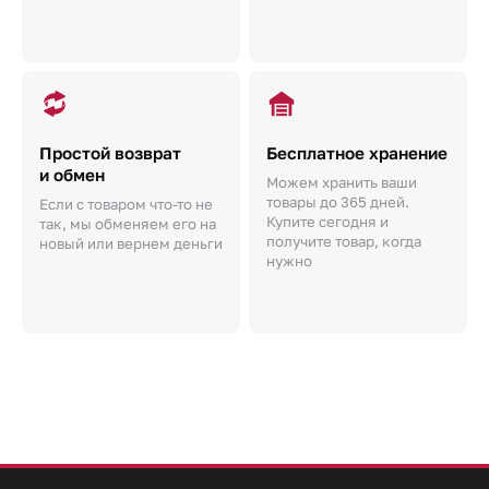
Простой возврат
Бесплатное хранение
и обмен
Можем хранить ваши
товары до 365 дней.
Если с товаром что-то не
Купите сегодня и
так, мы обменяем его на
получите товар, когда
новый или вернем деньги
нужно