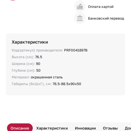
Оплата картой
Банковский перевод
Характеристики
Код(артикул) производителя:
PRF0041897B
Высота (см):
76.5
Ширина (см):
90
Глубина (см):
50
Материал:
окрашенная сталь
Габариты (ВхШхГ), см:
76.5-88.5х90х50
Описание
Характеристики
Инновации
Отзывы
До