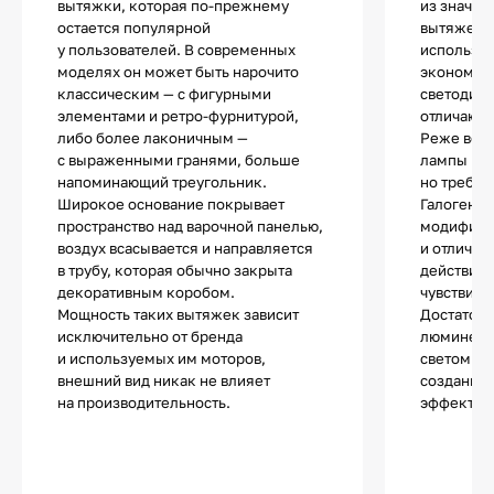
вытяжки, которая по-прежнему
из значи
остается популярной
вытяжек.
у пользователей. В современных
использу
моделях он может быть нарочито
экономич
классическим — с фигурными
светодио
элементами и ретро-фурнитурой,
отличают
либо более лаконичным —
Реже все
с выраженными гранями, больше
лампы нак
напоминающий треугольник.
но требую
Широкое основание покрывает
Галогенны
пространство над варочной панелью,
модифика
воздух всасывается и направляется
и отличаю
в трубу, которая обычно закрыта
действия.
декоративным коробом.
чувствите
Мощность таких вытяжек зависит
Достаточ
исключительно от бренда
люминесц
и используемых им моторов,
светом и 
внешний вид никак не влияет
создания 
на производительность.
эффектов