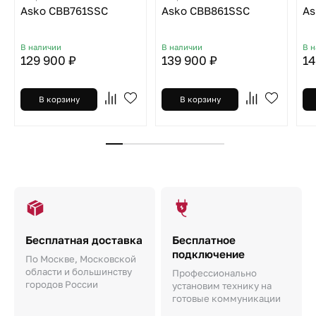
Asko CBB761SSC
Asko CBB861SSC
As
В наличии
В наличии
В 
129 900 ₽
139 900 ₽
14
В корзину
В корзину
Бесплатная доставка
Бесплатное
подключение
По Москве, Московской
области и большинству
Профессионально
городов России
установим технику на
готовые коммуникации