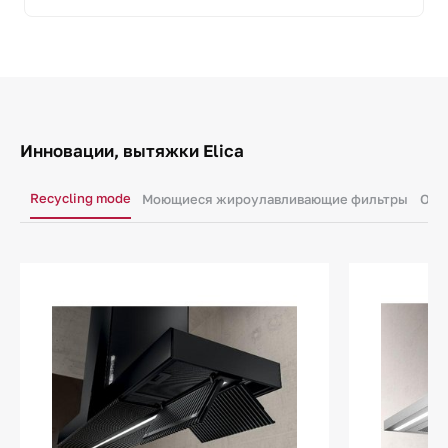
Инновации, вытяжки Elica
Recycling mode
Моющиеся жироулавливающие фильтры
Осв