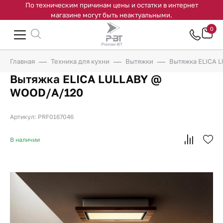
По техническим причинам цены и остатки в интернет
магазине могут быть неактуальными.
0
Главная
Техника для кухни
Вытяжки
Вытяжка ELICA 
Вытяжка ELICA LULLABY @
WOOD/A/120
Артикул: PRF0167046
В наличии