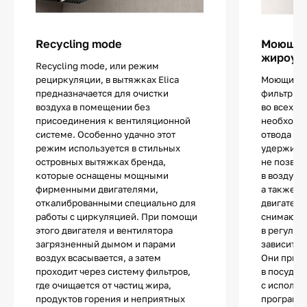
Recycling mode
Моющи
жироул
Recycling mode, или режим
рециркуляции, в вытяжках Elica
Моющиеся
предназначается для очистки
фильтры 
воздуха в помещении без
во всех вы
присоединения к вентиляционной
необходи
системе. Особенно удачно этот
отвода ил
режим используется в стильных
удерживаю
островных вытяжках бренда,
не позвол
которые оснащены мощными
в воздух 
фирменными двигателями,
а также з
откалиброванными специально для
двигатель
работы с циркуляцией. При помощи
снимаютс
этого двигателя и вентилятора
в регуляр
загрязненный дымом и парами
зависит от
воздух всасывается, а затем
Они приг
проходит через систему фильтров,
в посудо
где очищается от частиц жира,
с использ
продуктов горения и неприятных
программы