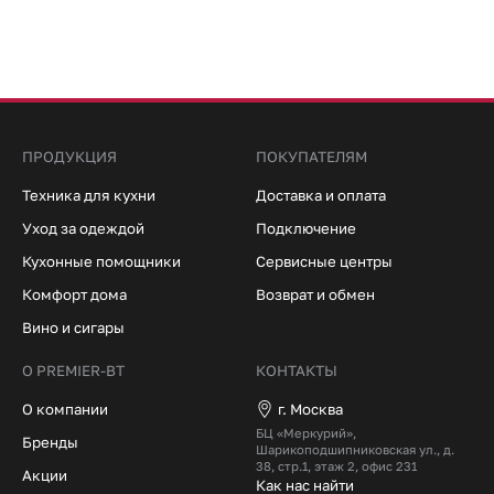
ПРОДУКЦИЯ
ПОКУПАТЕЛЯМ
Техника для кухни
Доставка и оплата
Уход за одеждой
Подключение
Кухонные помощники
Сервисные центры
Комфорт дома
Возврат и обмен
Вино и сигары
О PREMIER-BT
КОНТАКТЫ
О компании
г. Москва
БЦ «Меркурий»,
Бренды
Шарикоподшипниковская ул., д.
38, стр.1, этаж 2, офис 231
Акции
Как нас найти