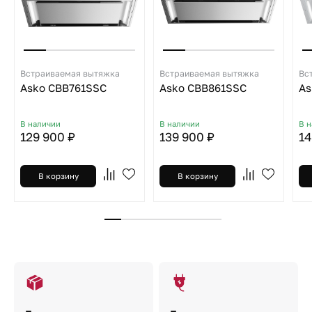
Встраиваемая вытяжка
Встраиваемая вытяжка
Вс
Asko CBB761SSC
Asko CBB861SSC
As
В наличии
В наличии
В 
129 900 ₽
139 900 ₽
14
В корзину
В корзину