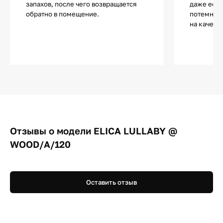
запахов, после чего возвращается
даже если
обратно в помещение.
потемнеют
на качест
Отзывы о модели ELICA LULLABY @
WOOD/A/120
Оставить отзыв