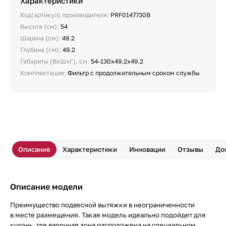
Характеристики
Код(артикул) производителя:
PRF0147730B
Высота (см):
54
Ширина (см):
49.2
Глубина (см):
49.2
Габариты (ВхШхГ), см:
54-130х49.2х49.2
Комплектация:
Фильтр с продолжительным сроком службы
Описание
Характеристики
Инновации
Отзывы
До
Описание модели
Преимущество подвесной вытяжки в неограниченности
в месте размещения. Такая модель идеально подойдет для
кухонь, где варочная зона расположена на специальном