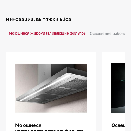
Инновации, вытяжки Elica
Моющиеся жироулавливающие фильтры
Освещение рабочего
Моющиеся
Освещен
жироулавливающие фильтры