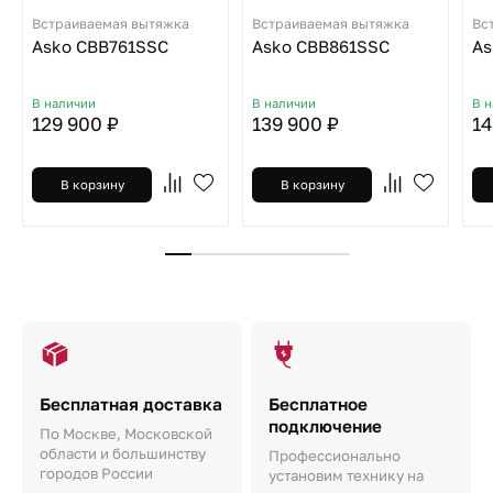
Встраиваемая вытяжка
Встраиваемая вытяжка
Вс
Asko CBB761SSC
Asko CBB861SSC
As
В наличии
В наличии
В 
129 900 ₽
139 900 ₽
14
В корзину
В корзину
Бесплатная доставка
Бесплатное
подключение
По Москве, Московской
области и большинству
Профессионально
городов России
установим технику на