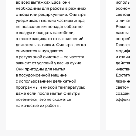
во всех вытяжках Elica: они
использу
необходимы для работы в режимах
экономич
отвода или рециркуляции. Фильтры
светодио
удерживают мелкие частицы жира,
отличают
не позволяя им попадать обратно
Реже все
в воздух и оседать на мебели,
лампы нак
а также защищают от загрязнений
но требую
двигатель вытяжки. Фильтры легко
Галогенны
снимаются и нуждаются
модифика
в регулярной очистке — ее частота
и отличаю
зависит от условий у вас на кухне.
действия.
Они пригодны для мытья
чувствите
в посудомоечной машине
Достаточ
с использованием деликатной
люминесц
программы и низкой температуры:
светом и 
даже если после мытья фильтры
создания 
потемнеют, это не скажется
эффектов
на качестве их работы.