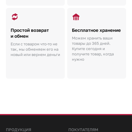
Простой возврат
Бесплатное хранение
и обмен
Можем хранить ваши
товары до 365 дней.
Если с товаром что-то не
Купите сегодня и
так, мы обменяем его на
получите товар, когда
новый или вернем деньги
нужно
ПРОДУКЦИЯ
ПОКУПАТЕЛЯМ