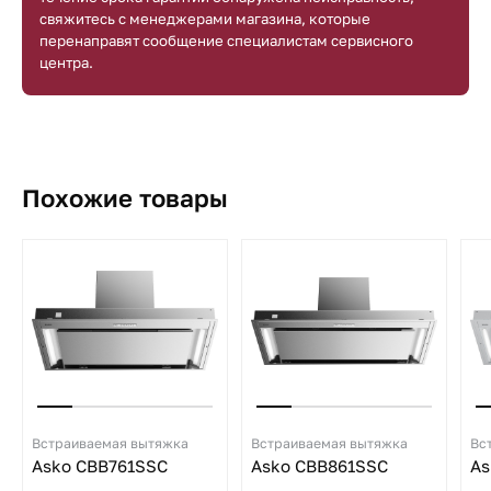
свяжитесь с менеджерами магазина, которые
перенаправят сообщение специалистам сервисного
центра.
Похожие товары
Встраиваемая вытяжка
Встраиваемая вытяжка
Вс
Asko CBB761SSC
Asko CBB861SSC
As