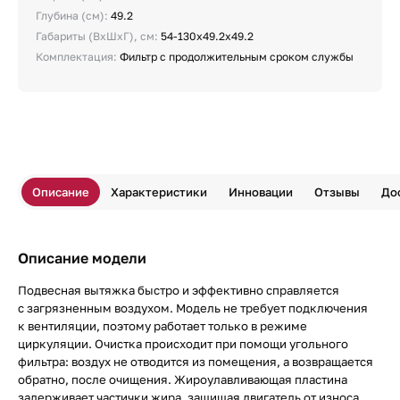
Глубина (см):
49.2
Габариты (ВхШхГ), см:
54-130х49.2х49.2
Комплектация:
Фильтр с продолжительным сроком службы
Описание
Характеристики
Инновации
Отзывы
До
Описание модели
Подвесная вытяжка быстро и эффективно справляется
с загрязненным воздухом. Модель не требует подключения
к вентиляции, поэтому работает только в режиме
циркуляции. Очистка происходит при помощи угольного
фильтра: воздух не отводится из помещения, а возвращается
обратно, после очищения. Жироулавливающая пластина
задерживает частички жира, защищая двигатель от износа