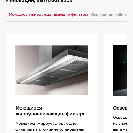
Инновации, вытяжки Elica
Моющиеся жироулавливающие фильтры
Освещение рабочего
Моющиеся
Освещен
жироулавливающие фильтры
Освещение
Моющиеся жироулавливающие
из значи
фильтры из алюминия установлены
вытяжек.