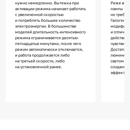
нужно немедленно. Вытяжка при
Реже все
активации режима начинает работать
лампы нак
с увеличенной скоростью
но требую
и потреблять большее количество
Галогенны
электроэнергии. В большинстве
модифика
моделей длительность интенсивного
и отличаю
режима ограничивается десятью-
действия.
пятнадцатью минутами, после чего
чувствите
режим автоматически отключается,
Достаточ
и работа продолжается либо
люминесц
на третьей скорости, либо
светом и 
на установленной ранее.
создания 
эффектов