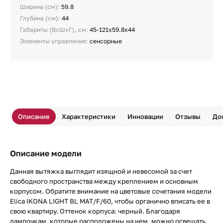
Ширина (см):
59.8
Глубина (см):
44
Габариты (ВхШхГ), см:
45-121х59.8х44
Элементы управления:
сенсорные
Описание
Характеристики
Инновации
Отзывы
До
Описание модели
Данная вытяжка выглядит изящной и невесомой за счет
свободного пространства между креплением и основным
корпусом. Обратите внимание на цветовые сочетания модели
Elica IKONA LIGHT BL MAT/F/60, чтобы органично вписать ее в
свою квартиру. Оттенок корпуса: черный. Благодаря
лампочкам, которые расположены на нем, можно освещать