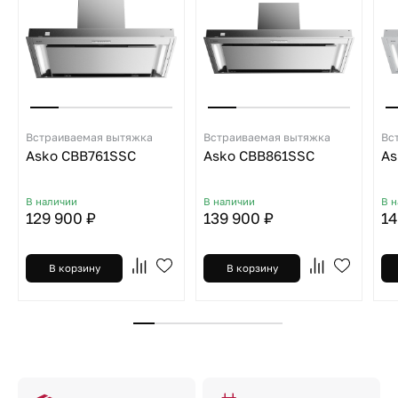
Встраиваемая вытяжка
Встраиваемая вытяжка
Вс
Asko CBB761SSC
Asko CBB861SSC
As
В наличии
В наличии
В 
129 900 ₽
139 900 ₽
14
В корзину
В корзину