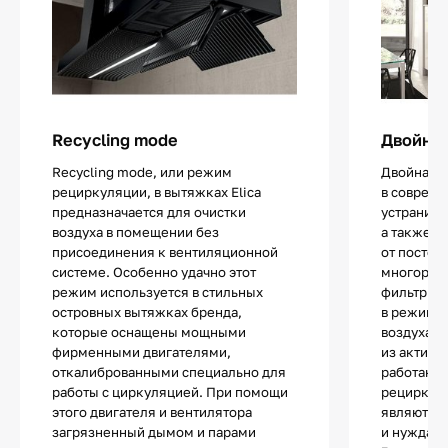
Recycling mode
Двойная
Recycling mode, или режим
Двойная с
рециркуляции, в вытяжках Elica
в совреме
предназначается для очистки
устранить
воздуха в помещении без
а также о
присоединения к вентиляционной
от постор
системе. Особенно удачно этот
многораз
режим используется в стильных
фильтры, 
островных вытяжках бренда,
в режимах
которые оснащены мощными
воздуха, 
фирменными двигателями,
из активи
откалиброванными специально для
работающ
работы с циркуляцией. При помощи
рециркул
этого двигателя и вентилятора
являются
загрязненный дымом и парами
и нуждают