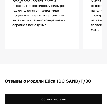
воздух всасывается, а затем
5 месяцев
проходит через систему фильтров,
от интенс
где очищается от частиц жира,
панели. 
продуктов горения и неприятных
фильтры о
запахов, после чего возвращается
из металл
обратно в помещение.
теплой во
машине.
Отзывы о модели Elica ICO SAND/F/80
Оставить отзыв