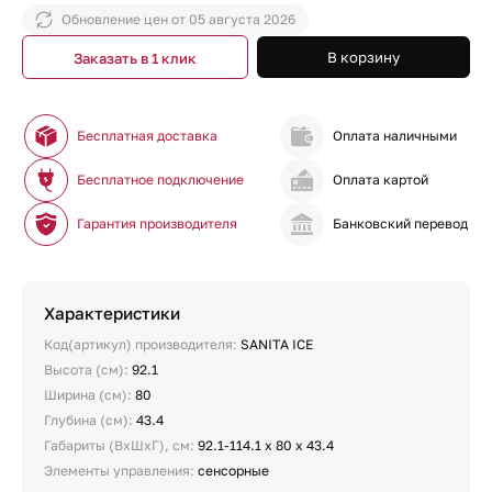
Обновление цен от
05 августа 2026
В корзину
Заказать в 1 клик
Бесплатная доставка
Оплата наличными
Бесплатное подключение
Оплата картой
Гарантия производителя
Банковский перевод
Характеристики
Код(артикул) производителя:
SANITA ICE
Высота (см):
92.1
Ширина (см):
80
Глубина (см):
43.4
Габариты (ВхШхГ), см:
92.1-114.1 x 80 x 43.4
Элементы управления:
сенсорные