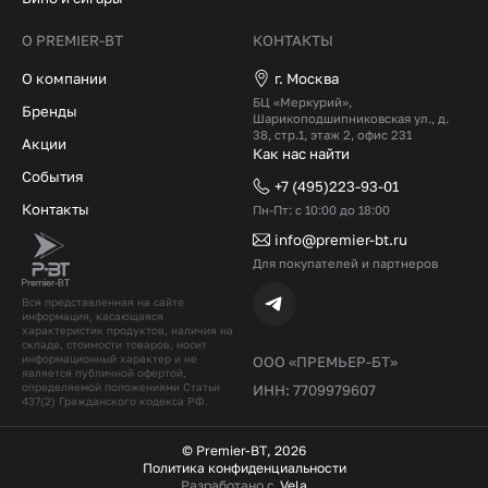
О PREMIER-BT
КОНТАКТЫ
О компании
г. Москва
БЦ «Меркурий»,
Бренды
Шарикоподшипниковская ул., д.
38, стр.1, этаж 2, офис 231
Акции
Как нас найти
События
+7 (495)223-93-01
Контакты
Пн-Пт: с 10:00 до 18:00
info@premier-bt.ru
Для покупателей и партнеров
Вся представленная на сайте
информация, касающаяся
характеристик продуктов, наличия на
складе, стоимости товаров, носит
информационный характер и не
ООО «ПРЕМЬЕР-БТ»
является публичной офертой,
определяемой положениями Статьи
ИНН: 7709979607
437(2) Гражданского кодекcа РФ.
© Premier-BT, 2026
Политика конфиденциальности
Разработано с
Vela