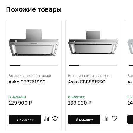
Похожие товары
Встраиваемая вытяжка
Встраиваемая вытяжка
Вс
Asko CBB761SSC
Asko CBB861SSC
As
В наличии
В наличии
В 
129 900 ₽
139 900 ₽
14
В корзину
В корзину