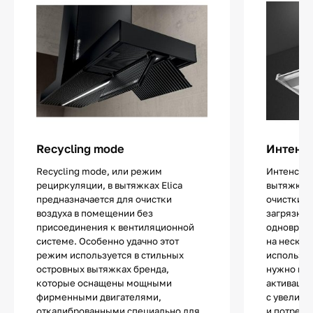
Recycling mode
Интенс
Recycling mode, или режим
Интенсив
рециркуляции, в вытяжках Elica
вытяжках 
предназначается для очистки
очистки в
воздуха в помещении без
загрязнен
присоединения к вентиляционной
одноврем
системе. Особенно удачно этот
на нескол
режим используется в стильных
используе
островных вытяжках бренда,
нужно не
которые оснащены мощными
активации
фирменными двигателями,
с увеличе
откалиброванными специально для
и потребл