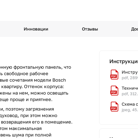
Инновации
Отзывы
До
Инструкци
онную фронтальную панель, что
Инстру
ть свободное рабочее
pdf, 289
овые сочетания модели Bosch
 квартиру. Оттенок корпуса:
Технич
жены на нем, можно освещать
pdf, 312
 еще проще и приятнее.
Схема 
и, поэтому загрязнения
jpeg, 45
духовод, при этом можно
т возвращения его в помещение.
этом максимальная
овень шума при полной