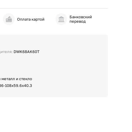
Банковский
и
Оплата картой
перевод
дителя:
DWK68AK60T
 металл и стекло
86-108х59.6х40.3