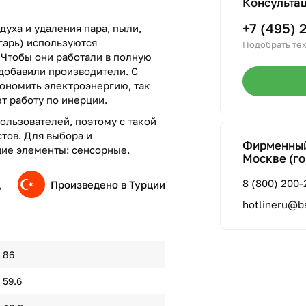
Консульта
+7 (495) 
духа и удаления пара, пыли,
гарь) используются
Подобрать тех
Чтобы они работали в полную
добавили производители. С
ономить электроэнергию, так
т работу по инерции.
ользователей, поэтому с такой
тов. Для выбора и
Фирменный
ие элементы: сенсорные.
Москве (го
8 (800) 200-
д
Произведено в Турции
hotlineru@b
86
59.6