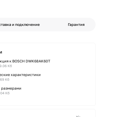
ставка и подключение
Гарантия
и
кция к BOSCH DWK68AK60T
9.06 Кб
еские характеристики
.69 Кб
с размерами
.04 Кб