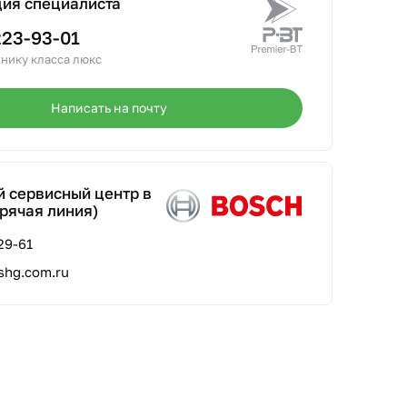
ция специалиста
223-93-01
нику класса люкс
Написать на почту
 сервисный центр в
рячая линия)
29-61
shg.com.ru