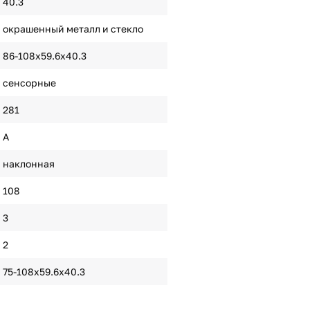
40.3
окрашенный металл и стекло
86-108х59.6х40.3
сенсорные
281
A
наклонная
108
3
2
75-108х59.6х40.3