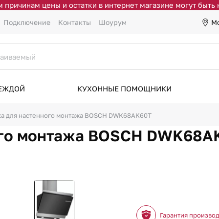
 причинам цены и остатки в интернет магазине могут быть
М
Подключение
Контакты
Шоурум
ДЕЖДОЙ
КУХОННЫЕ ПОМОЩНИКИ
а для настенного монтажа BOSCH DWK68AK60T
ого монтажа BOSCH DWK68A
Гарантия произво