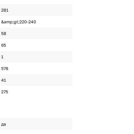
281
&amp;gt;220-240
58
65
1
578
41
275
да