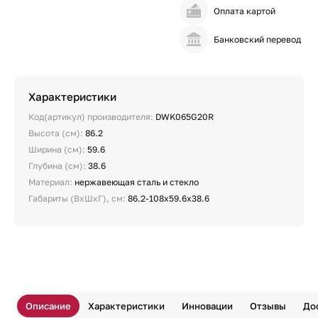
Оплата картой
Банковский перевод
Характеристики
Код(артикул) производителя:
DWK065G20R
Высота (см):
86.2
Ширина (см):
59.6
Глубина (см):
38.6
Материал:
нержавеющая сталь и стекло
Габариты (ВхШхГ), см:
86.2-108x59.6x38.6
Описание
Характеристики
Инновации
Отзывы
До