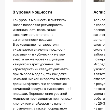
3 уровня мощности
Аспирац
Три уровня мощности в вытяжках
Аспираци
Bosch позволяют регулировать
в соврем
интенсивность всасывания
позволяет
в зависимости от степени
загрязнен
загрязненности воздуха.
дополните
В руководстве пользователя
электроэн
указывается значение мощности
система о
всасывания в кубических метрах
забор воз
в час, а также уровень шума для
по периме
каждого из трех уровней. Эти
Исследова
характеристики следует учитывать
узких отв
при выборе модели, так как даже
является 
на самой низкой скорости вытяжка
отверстий
должны эффективно справляться
в результ
с очисткой воздуха в кухне заданной
потоков; 
площади. Переключение уровней
увеличива
мощности производится при помощи
работы вы
кнопок или слайдеров на панели
на 25-30%
управления, а также посредством
на двигат