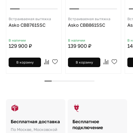
Встраиваемая вытяжка
Встраиваемая вытяжка
Вс
Asko CBB761SSC
Asko CBB861SSC
As
В наличии
В наличии
В 
129 900 ₽
139 900 ₽
14
В корзину
В корзину
Бесплатная доставка
Бесплатное
подключение
По Москве, Московской