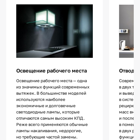
Освещение рабочего места
Отвод и
Освещение рабочего места — одна
Современ
из значимых функций современных
в двух тип
вытяжек. В большинстве моделей
и выведен
используются наиболее
в систему
экономичные и долговечные
рециркул
светодиодные лампы, которые
масс внут
отличаются самым высоким КПД.
и послед
Реже всего применяются обычные
в помеще
лампы накаливания, недорогие,
в двух ре
но требующие частой замены.
функцион