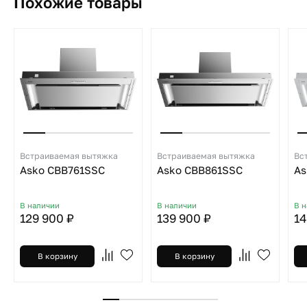
Похожие товары
Встраиваемая вытяжка
Встраиваемая вытяжка
Вс
Asko CBB761SSC
Asko CBB861SSC
As
В наличии
В наличии
В 
129 900 ₽
139 900 ₽
14
В корзину
В корзину