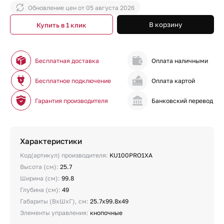
Обновление цен от
05 августа 2026
В корзину
Купить в 1 клик
Бесплатная доставка
Оплата наличными
Бесплатное подключение
Оплата картой
Гарантия производителя
Банковский перевод
Характеристики
Код(артикул) производителя:
KU100PRO1XA
Высота (см):
25.7
Ширина (см):
99.8
Глубина (см):
49
Габариты (ВхШхГ), см:
25.7x99.8x49
Элементы управления:
кнопочные