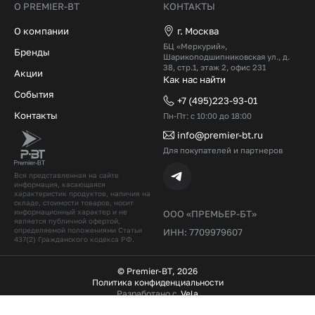
О PREMIER-BT
КОНТАКТЫ
О компании
г. Москва
БЦ «Меркурий»,
Бренды
Шарикоподшипниковская ул., д.
38, стр.1, этаж 2, офис 231
Акции
Как нас найти
События
+7 (495)223-93-01
Контакты
Пн-Пт: с 10:00 до 18:00
info@premier-bt.ru
Для покупателей и партнеров
Вся представленная на сайте
информация, касающаяся
характеристик продуктов, наличия на
складе, стоимости товаров, носит
информационный характер и не
ООО «ПРЕМЬЕР-БТ»
является публичной офертой,
определяемой положениями Статьи
ИНН: 7709979607
437(2) Гражданского кодекcа РФ.
© Premier-BT, 2026
Политика конфиденциальности
Разработано с
Vela