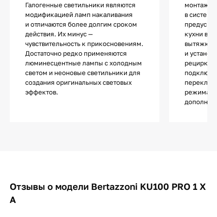
Галогенные светильники являются
монтажа. 
модификацией ламп накаливания
в систему
и отличаются более долгим сроком
предусмо
действия. Их минус —
кухни вы 
чувствительность к прикосновениям.
вытяжку 
Достаточно редко применяются
и установ
люминесцентные лампы с холодным
рециркуля
светом и неоновые светильники для
подключен
создания оригинальных световых
переключе
эффектов.
режима в 
дополнит
Отзывы о модели Bertazzoni KU100 PRO 1 X
A