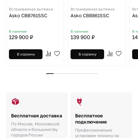
Встраиваемая вытяжка
Встраиваемая вытяжка
Вс
Asko CBB761SSC
Asko CBB861SSC
As
В наличии
В наличии
В 
129 900 ₽
139 900 ₽
14
В корзину
В корзину
Бесплатная доставка
Бесплатное
подключение
По Москве, Московской
области и большинству
Профессионально
городов России
установим технику на