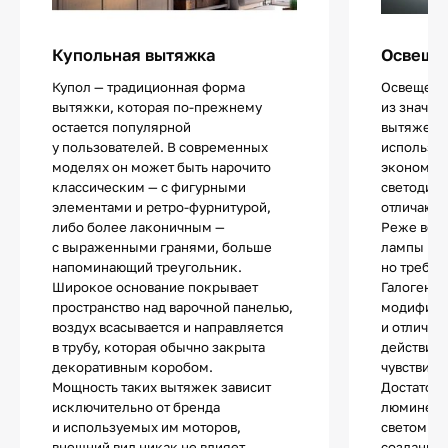
Купольная вытяжка
Освещен
Купол — традиционная форма
Освещение
вытяжки, которая по-прежнему
из значи
остается популярной
вытяжек.
у пользователей. В современных
использу
моделях он может быть нарочито
экономич
классическим — с фигурными
светодио
элементами и ретро-фурнитурой,
отличают
либо более лаконичным —
Реже все
с выраженными гранями, больше
лампы нак
напоминающий треугольник.
но требую
Широкое основание покрывает
Галогенны
пространство над варочной панелью,
модифика
воздух всасывается и направляется
и отличаю
в трубу, которая обычно закрыта
действия.
декоративным коробом.
чувствите
Мощность таких вытяжек зависит
Достаточ
исключительно от бренда
люминесц
и используемых им моторов,
светом и 
внешний вид никак не влияет
создания 