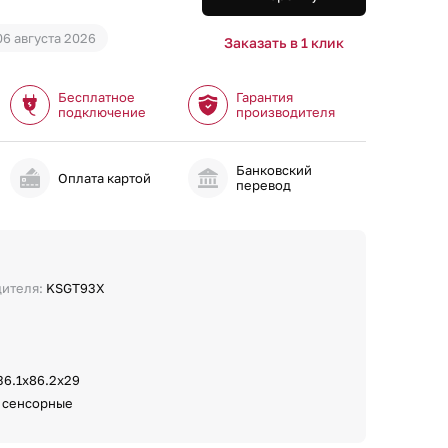
06 августа 2026
Заказать в 1 клик
Бесплатное
Гарантия
подключение
производителя
Банковский
и
Оплата картой
перевод
дителя:
KSGT93X
36.1х86.2х29
:
сенсорные