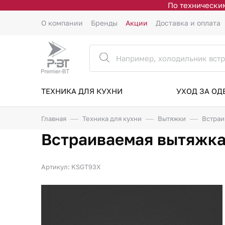
По техническим
О компании
Бренды
Акции
Доставка и оплата
ТЕХНИКА ДЛЯ КУХНИ
УХОД ЗА О
Главная
Техника для кухни
Вытяжки
Встраи
Встраиваемая вытяжк
Артикул: KSGT93X