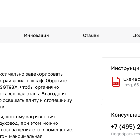
Инновации
Отзывы
До
Инструкци
аксимально задекорировать
Схема 
страивания: в шкаф. Обратите
jpeg, 65
SGT93X, чтобы органично
ержавеющая сталь. Благодаря
 освещать плиту и столешницу
ее.
Консульта
и, поэтому загрязнения
духовод, при этом можно
+7 (495) 
т возвращения его в помещение.
Подобрать тех
этом максимальная