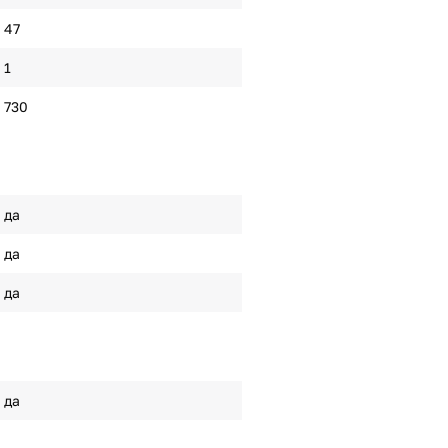
47
1
730
да
да
да
да