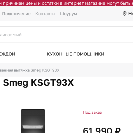
 причинам цены и остатки в интернет магазине могут быть
М
Подключение
Контакты
Шоурум
ДЕЖДОЙ
КУХОННЫЕ ПОМОЩНИКИ
ваемая вытяжка Smeg KSGT93X
а Smeg KSGT93X
Под заказ
61 990 ₽