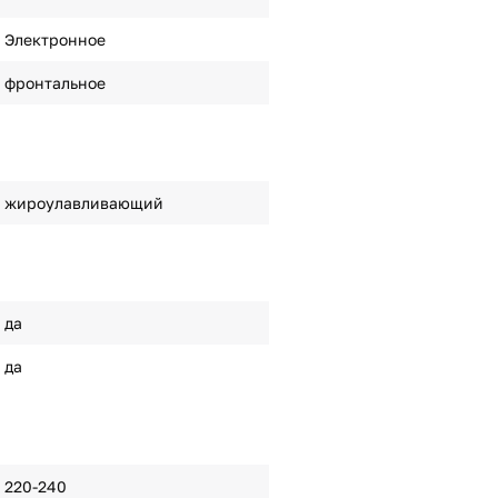
Электронное
фронтальное
жироулавливающий
да
да
220-240