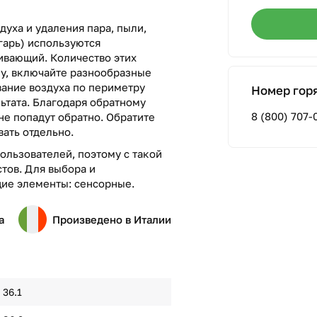
духа и удаления пара, пыли,
гарь) используются
вающий. Количество этих
лу, включайте разнообразные
вание воздуха по периметру
Номер гор
ьтата. Благодаря обратному
8 (800) 707-
е попадут обратно. Обратите
вать отдельно.
ользователей, поэтому с такой
тов. Для выбора и
ие элементы: сенсорные.
а
Произведено в Италии
36.1