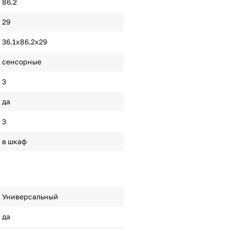
86.2
29
36.1х86.2х29
сенсорные
3
да
3
в шкаф
Универсальный
да