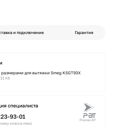
ставка и подключение
Гарантия
и
с размерами для вытяжки Smeg KSGT93X
.31 Кб
ция специалиста
223-93-01
нику класса люкс