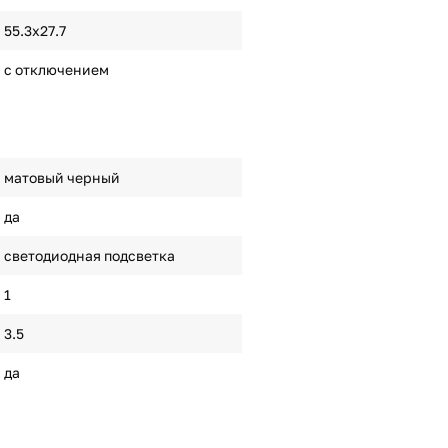
55.3х27.7
с отключением
матовый черный
да
светодиодная подсветка
1
3.5
да