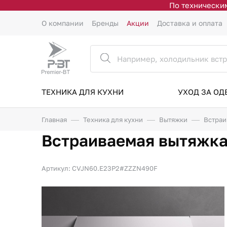
По техническим
О компании
Бренды
Акции
Доставка и оплата
ТЕХНИКА ДЛЯ КУХНИ
УХОД ЗА О
Главная
Техника для кухни
Вытяжки
Встраи
Встраиваемая вытяжк
Артикул: CVJN60.E23P2#ZZZN490F