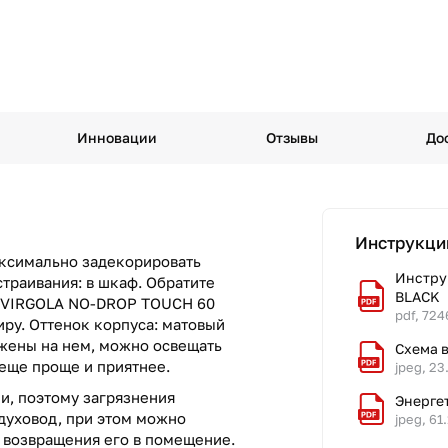
Инновации
Отзывы
До
Инструкци
аксимально задекорировать
Инстру
страивания: в шкаф. Обратите
BLACK
c VIRGOLA NO-DROP TOUCH 60
pdf, 724
иру. Оттенок корпуса: матовый
жены на нем, можно освещать
Схема 
 еще проще и приятнее.
jpeg, 23
и, поэтому загрязнения
Энерге
духовод, при этом можно
jpeg, 61
т возвращения его в помещение.