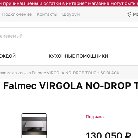
 причинам цены и остатки в интернет магазине могут быть
М
Подключение
Контакты
Шоурум
ДЕЖДОЙ
КУХОННЫЕ ПОМОЩНИКИ
ваемая вытяжка Falmec VIRGOLA NO-DROP TOUCH 60 BLACK
а Falmec VIRGOLA NO-DROP 
Под заказ
130 050 ₽