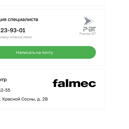
ция специалиста
223-93-01
нику класса люкс
Написать на почту
нтр
12-55
л. Красной Сосны, д. 2В