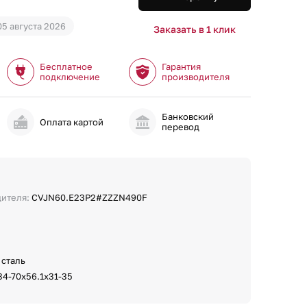
05 августа 2026
Заказать в 1 клик
Бесплатное
Гарантия
подключение
производителя
Банковский
и
Оплата картой
перевод
дителя:
CVJN60.E23P2#ZZZN490F
 сталь
34-70х56.1х31-35