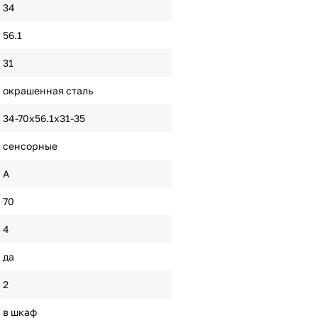
34
56.1
31
окрашенная сталь
34-70х56.1х31-35
сенсорные
A
70
4
да
2
в шкаф