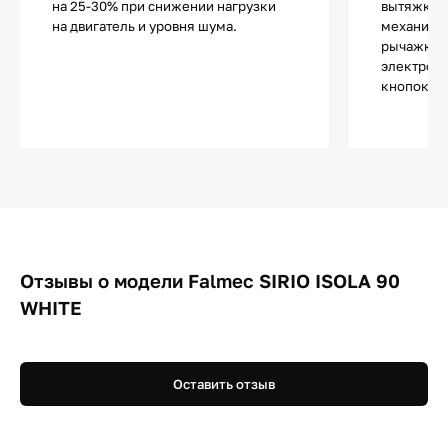
на 25-30% при снижении нагрузки
вытяжки т
на двигатель и уровня шума.
механиче
рычажкам
электронн
кнопок и 
Отзывы о модели Falmec SIRIO ISOLA 90
WHITE
Оставить отзыв