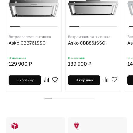
Встраиваемая вытяжка
Встраиваемая вытяжка
Вс
Asko CBB761SSC
Asko CBB861SSC
As
В наличии
В наличии
В 
129 900 ₽
139 900 ₽
14
В корзину
В корзину