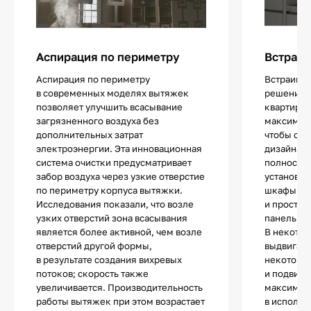
Аспирация по периметру
Встраив
Аспирация по периметру
Встраива
в современных моделях вытяжек
решение 
позволяет улучшить всасывание
квартир ил
загрязненного воздуха без
максималь
дополнительных затрат
чтобы сох
электроэнергии. Эта инновационная
дизайна. 
система очистки предусматривает
полностью
забор воздуха через узкие отверстие
установки
по периметру корпуса вытяжки.
шкафы, п
Исследования показали, что возле
и простра
узких отверстий зона всасывания
панелью.
является более активной, чем возле
В некотор
отверстий другой формы,
выдвигает
в результате создания вихревых
некоторы
потоков; скорость также
и подвижн
увеличивается. Производительность
максимал
работы вытяжек при этом возрастает
в использ