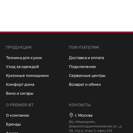
ПРОДУКЦИЯ
ПОКУПАТЕЛЯМ
Техника для кухни
Доставка и оплата
Уход за одеждой
Подключение
Кухонные помощники
Сервисные центры
Комфорт дома
Возврат и обмен
Вино и сигары
О PREMIER-BT
КОНТАКТЫ
О компании
г. Москва
БЦ «Меркурий»,
Бренды
Шарикоподшипниковская ул., д.
38, стр.1, этаж 2, офис 231
Акции