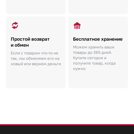
Простой возврат
Бесплатное хранение
и обмен
Можем хранить ваши
товары до 365 дней.
Если с товаром что-то не
Купите сегодня и
так, мы обменяем его на
получите товар, когда
новый или вернем деньги
нужно