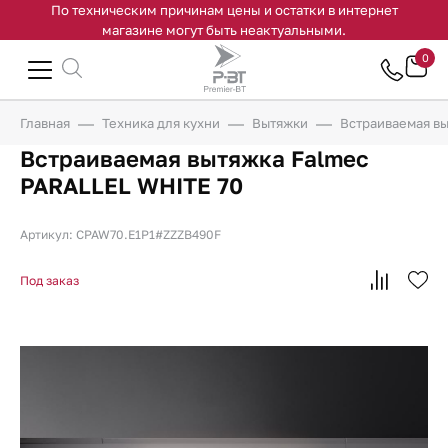
По техническим причинам цены и остатки в интернет
магазине могут быть неактуальными.
0
Главная
Техника для кухни
Вытяжки
Встраиваемая в
Встраиваемая вытяжка Falmec
PARALLEL WHITE 70
Артикул: CPAW70.E1P1#ZZZB490F
Под заказ