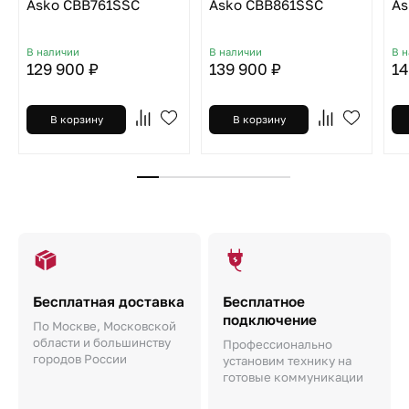
Asko CBB761SSC
Asko CBB861SSC
As
В наличии
В наличии
В 
129 900 ₽
139 900 ₽
14
В корзину
В корзину
Бесплатная доставка
Бесплатное
подключение
По Москве, Московской
области и большинству
Профессионально
городов России
установим технику на
готовые коммуникации