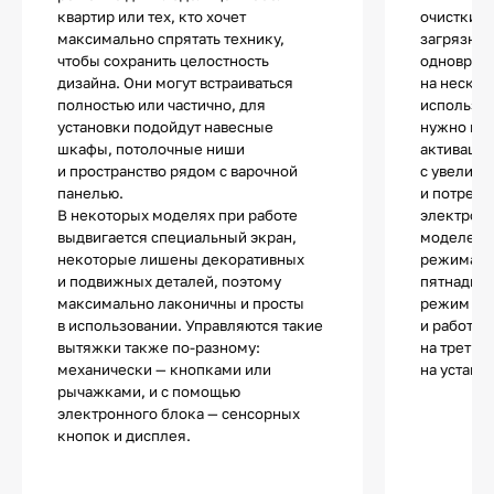
квартир или тех, кто хочет
очистки в
максимально спрятать технику,
загрязнен
чтобы сохранить целостность
одноврем
дизайна. Они могут встраиваться
на нескол
полностью или частично, для
используе
установки подойдут навесные
нужно не
шкафы, потолочные ниши
активации
и пространство рядом с варочной
с увеличе
панелью.
и потребл
В некоторых моделях при работе
электроэн
выдвигается специальный экран,
моделей д
некоторые лишены декоративных
режима ог
и подвижных деталей, поэтому
пятнадцат
максимально лаконичны и просты
режим авт
в использовании. Управляются такие
и работа 
вытяжки также по-разному:
на третье
механически — кнопками или
на устано
рычажками, и с помощью
электронного блока — сенсорных
кнопок и дисплея.