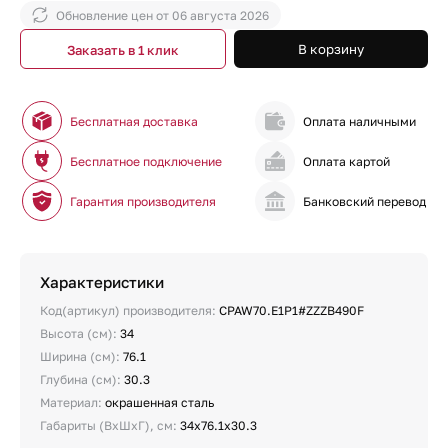
Обновление цен от
06 августа 2026
В корзину
Заказать в 1 клик
Бесплатная доставка
Оплата наличными
Бесплатное подключение
Оплата картой
Гарантия производителя
Банковский перевод
Характеристики
Код(артикул) производителя:
CPAW70.E1P1#ZZZB490F
Высота (см):
34
Ширина (см):
76.1
Глубина (см):
30.3
Материал:
окрашенная сталь
Габариты (ВхШхГ), см:
34х76.1х30.3