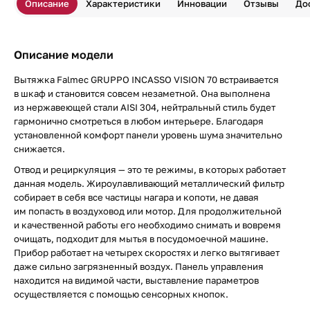
Описание
Характеристики
Инновации
Отзывы
До
Описание модели
Вытяжка Falmec GRUPPO INCASSO VISION 70 встраивается
в шкаф и становится совсем незаметной. Она выполнена
из нержавеющей стали AISI 304, нейтральный стиль будет
гармонично смотреться в любом интерьере. Благодаря
установленной комфорт панели уровень шума значительно
снижается.
Отвод и рециркуляция — это те режимы, в которых работает
данная модель. Жироулавливающий металлический фильтр
собирает в себя все частицы нагара и копоти, не давая
им попасть в воздуховод или мотор. Для продолжительной
и качественной работы его необходимо снимать и вовремя
очищать, подходит для мытья в посудомоечной машине.
Прибор работает на четырех скоростях и легко вытягивает
даже сильно загрязненный воздух. Панель управления
находится на видимой части, выставление параметров
осуществляется с помощью сенсорных кнопок.