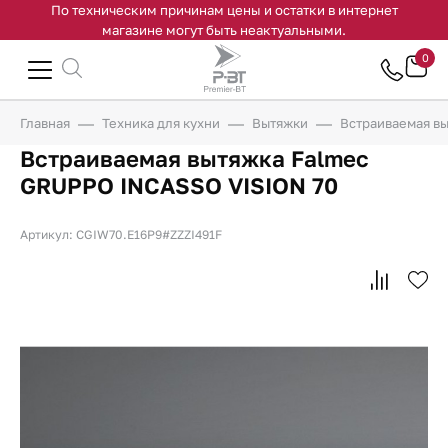
По техническим причинам цены и остатки в интернет
магазине могут быть неактуальными.
0
Главная
Техника для кухни
Вытяжки
Встраиваемая в
Встраиваемая вытяжка Falmec
GRUPPO INCASSO VISION 70
Артикул: CGIW70.E16P9#ZZZI491F