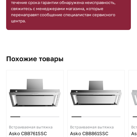
течение срока гарантии обнаружена неисправность,
свяжитесь с менеджерами магазина, которые
перенаправят сообщение специалистам сервисного
центра.
Похожие товары
Встраиваемая вытяжка
Встраиваемая вытяжка
Вс
Asko CBB761SSC
Asko CBB861SSC
As