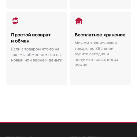
Простой возврат
Бесплатное хранение
и обмен
Можем хранить ваши
товары до 365 дней.
Если с товаром что-то не
Купите сегодня и
так, мы обменяем его на
получите товар, когда
новый или вернем деньги
нужно