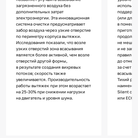
загрязненного воздуха без
используе
дополнительных затрат
поддержа
электроэнергии. Эта инновационная
(или для 
система очистки предусматривает
в помещен
забор воздуха через узкие отверстие
приготов
по периметру корпуса вытяжки.
продолжае
Исследования показали, что возле
не мешае
узких отверстий зона всасывания
и не загл
является более активной, чем возле
правило,
отверстий другой формы,
до отметк
в результате создания вихревых
за счет с
потоков; скорость также
всасывани
увеличивается. Производительность
Тихий реж
работы вытяжек при этом возрастает
наименова
на 25-30% при снижении нагрузки
Silent с у
на двигатель и уровня шума.
или ЕСО-р