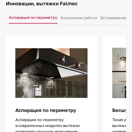
Инновации, вытяжки Falmec
Аспирация по периметру
Бесшумная работа
Встраиваемая 
Аспирация по периметру
Бесшум
Аспирация по периметру
Тихая раб
в современных моделях вытяжек
вытяжки 
позволяет улучшить всасывание
уровнем 