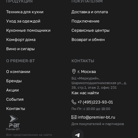
ПРОДУКЦИЯ
ПОКУПАТЕЛЯМ
Техника для кухни
Доставка и оплата
Уход за одеждой
Подключение
Кухонные помощники
Сервисные центры
Комфорт дома
Возврат и обмен
Вино и сигары
О PREMIER-BT
КОНТАКТЫ
О компании
г. Москва
БЦ «Меркурий»,
Бренды
Шарикоподшипниковская ул., д.
38, стр.1, этаж 2, офис 231
Акции
Как нас найти
События
+7 (495)223-93-01
Контакты
Пн-Пт: с 10:00 до 18:00
info@premier-bt.ru
Для покупателей и партнеров
Вся представленная на сайте