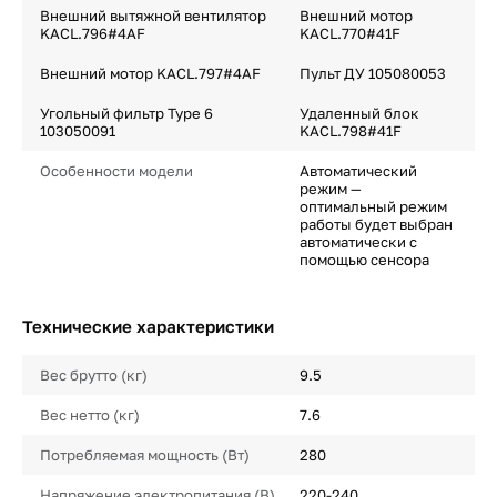
Внешний вытяжной вентилятор
Внешний мотор
KACL.796#4AF
KACL.770#41F
Внешний мотор KACL.797#4AF
Пульт ДУ 105080053
Угольный фильтр Type 6
Удаленный блок
103050091
KACL.798#41F
Особенности модели
Автоматический
режим —
оптимальный режим
работы будет выбран
автоматически с
помощью сенсора
Технические характеристики
Вес брутто (кг)
9.5
Вес нетто (кг)
7.6
Потребляемая мощность (Вт)
280
Напряжение электропитания (В)
220-240