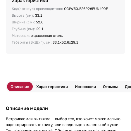
Характеристики
Код(артикул) производителя:
CGIW50.E26P2#EUN490F
Высота (см):
33.1
Ширина (см):
52.6
Глубина (см):
29.1
Материал:
окрашенная сталь
Габариты (ВхШхГ), см:
33.1х52.6х29.1
Описание
Характеристики
Инновации
Отзывы
До
Описание модели
Встраиваемая вытяжка — выбор тех, кто хочет максимально
задекорировать технику, или владельцев маленькой кухни.
Тип встраивания: в шкаф. Обратите внимание на цветовые