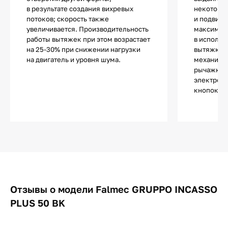
в результате создания вихревых
некоторы
потоков; скорость также
и подвижн
увеличивается. Производительность
максимал
работы вытяжек при этом возрастает
в использ
на 25-30% при снижении нагрузки
вытяжки т
на двигатель и уровня шума.
механиче
рычажкам
электронн
кнопок и 
Отзывы о модели Falmec GRUPPO INCASSO
PLUS 50 BK