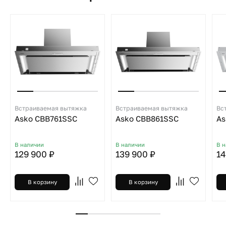
Встраиваемая вытяжка
Встраиваемая вытяжка
Вс
Asko CBB761SSC
Asko CBB861SSC
As
В наличии
В наличии
В 
129 900 ₽
139 900 ₽
14
В корзину
В корзину