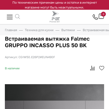
По техническим причинам цены и остатки в интернет
магазине могут быть неактуальными.
0
Главная
Техника для кухни
Вытяжки
Встраиваемая в
Встраиваемая вытяжка Falmec
GRUPPO INCASSO PLUS 50 BK
Артикул: CGIW50.E26P2#EUN490F
В наличии