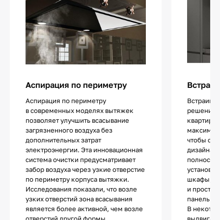
Аспирация по периметру
Встраив
Аспирация по периметру
Встраива
в современных моделях вытяжек
решение 
позволяет улучшить всасывание
квартир ил
загрязненного воздуха без
максималь
дополнительных затрат
чтобы сох
электроэнергии. Эта инновационная
дизайна. 
система очистки предусматривает
полностью
забор воздуха через узкие отверстие
установки
по периметру корпуса вытяжки.
шкафы, п
Исследования показали, что возле
и простра
узких отверстий зона всасывания
панелью.
является более активной, чем возле
В некотор
отверстий другой формы,
выдвигает