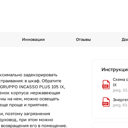
Инновации
Отзывы
До
Инструкци
аксимально задекорировать
Схема 
страивания: в шкаф. Обратите
IX
 GRUPPO INCASSO PLUS 105 IX,
jpeg, 33
ттенок корпуса: нержавеющая
ены на нем, можно освещать
Энерге
 еще проще и приятнее.
jpeg, 63
и, поэтому загрязнения
духовод, при этом можно
т возвращения его в помещение.