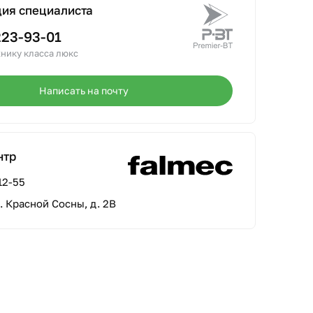
ция специалиста
223-93-01
нику класса люкс
Написать на почту
нтр
12-55
л. Красной Сосны, д. 2В