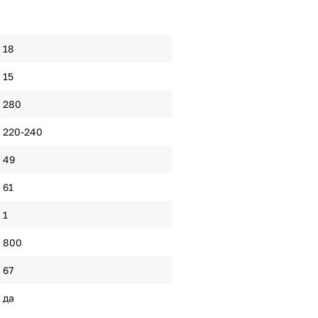
18
15
280
220-240
49
61
1
800
67
да