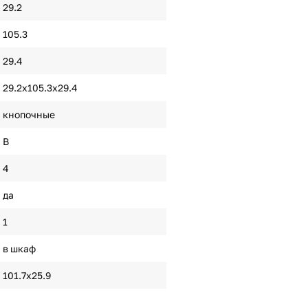
29.2
105.3
29.4
29.2х105.3х29.4
кнопочные
B
4
да
1
в шкаф
101.7х25.9