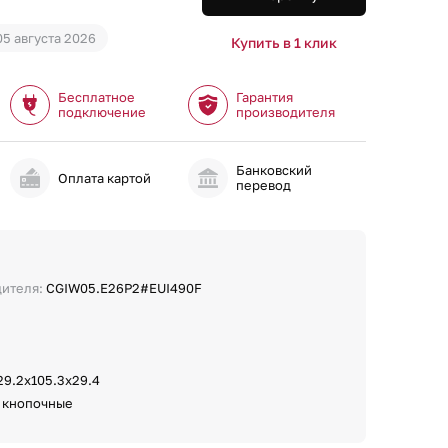
05 августа 2026
Купить в 1 клик
Бесплатное
Гарантия
подключение
производителя
Банковский
и
Оплата картой
перевод
дителя:
CGIW05.E26P2#EUI490F
29.2х105.3х29.4
:
кнопочные