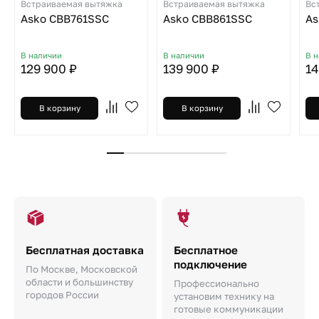
Встраиваемая вытяжка
Встраиваемая вытяжка
Вс
Asko CBB761SSC
Asko CBB861SSC
As
В наличии
В наличии
В 
129 900 ₽
139 900 ₽
14
В корзину
В корзину
Бесплатная доставка
Бесплатное
подключение
По Москве, Московской
области и большинству
Профессионально
городов России
установим технику на
готовые коммуникации