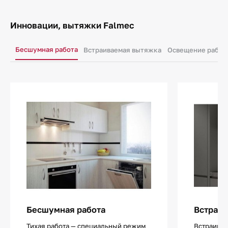
Инновации, вытяжки Falmec
Бесшумная работа
Встраиваемая вытяжка
Освещение рабоч
Бесшумная работа
Встраив
Тихая работа — специальный режим
Встраива