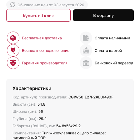
Обновление цен от
03 августа 2026
В корзину
Купить в 1 клик
Бесплатная доставка
Оплата наличными
Бесплатное подключение
Оплата картой
Гарантия производителя
Банковский перевод
Характеристики
Код(артикул) производителя:
CGIW50.E27P2#EUI490F
Высота (см):
54.8
Ширина (см):
56
Глубина (см):
29.2
Габариты (ВхШхГ), см:
54.8х56х29.2
Комплектация:
Тип жироулавливающего фильтра:
пятислойный TOP