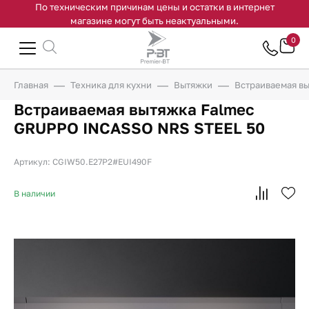
По техническим причинам цены и остатки в интернет
магазине могут быть неактуальными.
0
Главная
Техника для кухни
Вытяжки
Встраиваемая в
Встраиваемая вытяжка Falmec
GRUPPO INCASSO NRS STEEL 50
Артикул: CGIW50.E27P2#EUI490F
В наличии