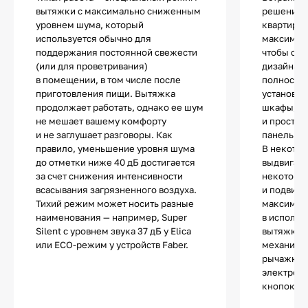
вытяжки с максимально сниженным
решение 
уровнем шума, который
квартир ил
используется обычно для
максималь
поддержания постоянной свежести
чтобы сох
(или для проветривания)
дизайна. 
в помещении, в том числе после
полностью
приготовления пищи. Вытяжка
установки
продолжает работать, однако ее шум
шкафы, п
не мешает вашему комфорту
и простра
и не заглушает разговоры. Как
панелью.
правило, уменьшение уровня шума
В некотор
до отметки ниже 40 дБ достигается
выдвигает
за счет снижения интенсивности
некоторы
всасывания загрязненного воздуха.
и подвижн
Тихий режим может носить разные
максимал
наименования — например, Super
в использ
Silent с уровнем звука 37 дБ у Elica
вытяжки т
или ЕСО-режим у устройств Faber.
механиче
рычажкам
электронн
кнопок и 