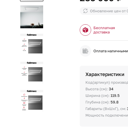
Обновление цен от
Бесплатная
доставка
Оплата наличным
Характеристики
Код(артикул) произво
Высота (см):
34
Ширина (см):
119.5
Глубина (см):
59.8
Габариты (ВхШхГ), см:
Мощность подключения