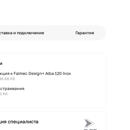
ставка и подключение
Гарантия
и
ция к Falmec Design+ Alba 120 Inox
49.66 Кб
встраивания
41 Кб
ция специалиста