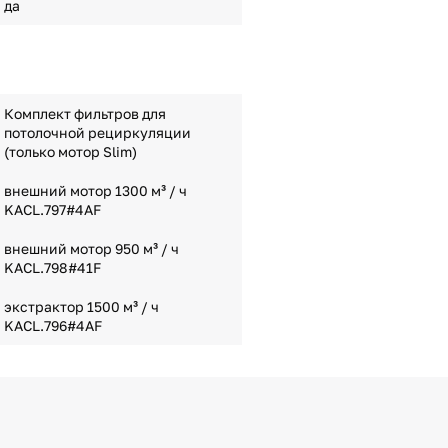
да
Комплект фильтров для
потолочной рециркуляции
(только мотор Slim)
внешний мотор 1300 м³ / ч
KACL.797#4AF
внешний мотор 950 м³ / ч
KACL.798#41F
экстрактор 1500 м³ / ч
KACL.796#4AF