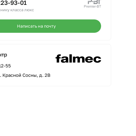
223-93-01
нику класса люкс
Написать на почту
нтр
12-55
л. Красной Сосны, д. 2В