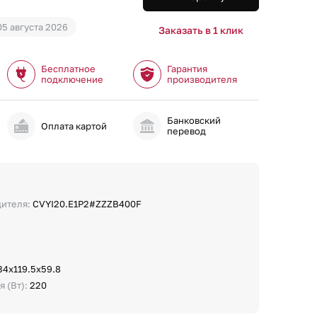
05 августа 2026
Заказать в 1 клик
Бесплатное
Гарантия
подключение
производителя
Банковский
и
Оплата картой
перевод
дителя:
CVYI20.E1P2#ZZZB400F
34х119.5х59.8
 (Вт):
220