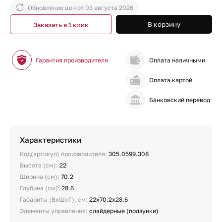
Обновление цен от
03 августа 2026
В корзину
Заказать в 1 клик
Гарантия производителя
Оплата наличными
Оплата картой
Банковский перевод
Характеристики
Код(артикул) производителя:
305.0599.308
Высота (см):
22
Ширина (см):
70.2
Глубина (см):
28.6
Габариты (ВхШхГ), см:
22х70.2х28.6
Элементы управления:
слайдерные (ползунки)