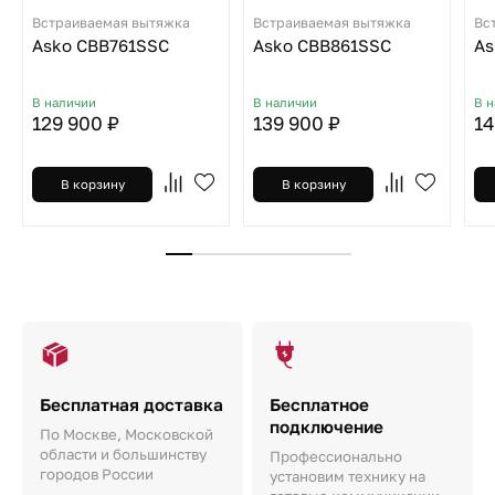
Встраиваемая вытяжка
Встраиваемая вытяжка
Вс
Asko CBB761SSC
Asko CBB861SSC
As
В наличии
В наличии
В 
129 900 ₽
139 900 ₽
14
В корзину
В корзину
Бесплатная доставка
Бесплатное
подключение
По Москве, Московской
области и большинству
Профессионально
городов России
установим технику на