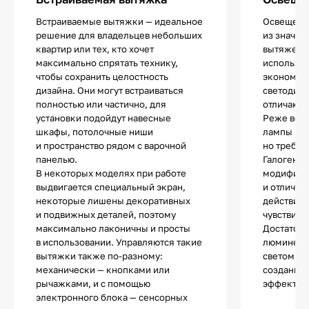
Встраиваемые вытяжки — идеальное
Освещение
решение для владельцев небольших
из значи
квартир или тех, кто хочет
вытяжек.
максимально спрятать технику,
использу
чтобы сохранить целостность
экономич
дизайна. Они могут встраиваться
светодио
полностью или частично, для
отличают
установки подойдут навесные
Реже все
шкафы, потолочные ниши
лампы нак
и пространство рядом с варочной
но требую
панелью.
Галогенны
В некоторых моделях при работе
модифика
выдвигается специальный экран,
и отличаю
некоторые лишены декоративных
действия.
и подвижных деталей, поэтому
чувствите
максимально лаконичны и просты
Достаточ
в использовании. Управляются такие
люминесц
вытяжки также по-разному:
светом и 
механически — кнопками или
создания 
рычажками, и с помощью
эффектов
электронного блока — сенсорных