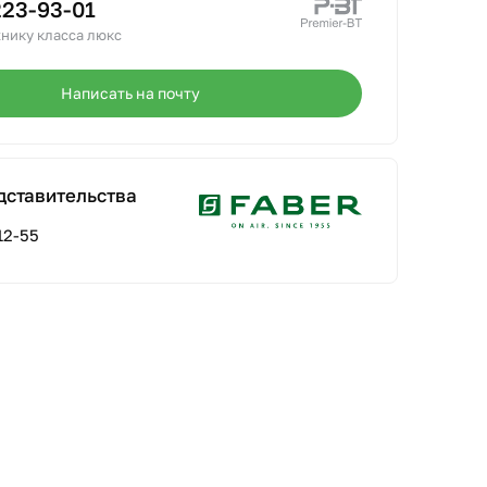
223-93-01
нику класса люкс
Написать на почту
дставительства
12-55