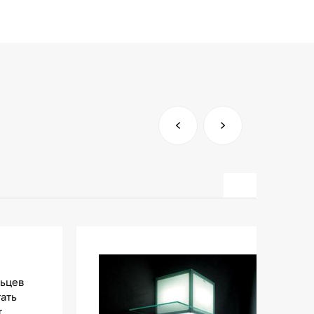
льцев
тать
т