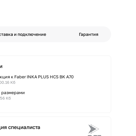
ставка и подключение
Гарантия
и
кция к Faber INKA PLUS HCS BK A70
00.16 Кб
с размерами
.56 Кб
ция специалиста