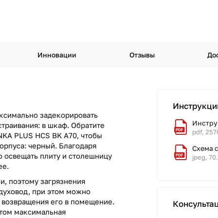
Инновации
Отзывы
До
Инструкци
аксимально задекорировать
Инстру
страивания: в шкаф. Обратите
pdf, 257
NKA PLUS HCS BK A70, чтобы
корпуса: черный. Благодаря
Схема 
 освещать плиту и столешницу
jpeg, 70
ее.
и, поэтому загрязнения
духовод, при этом можно
т возвращения его в помещение.
Консульта
этом максимальная