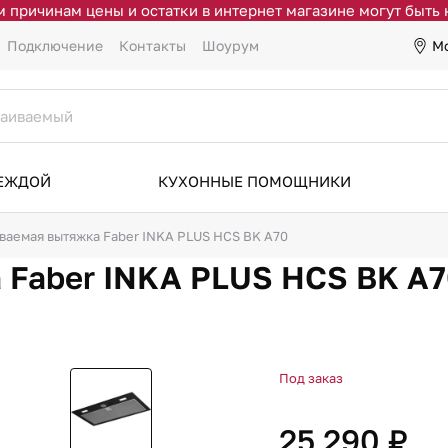
 причинам цены и остатки в интернет магазине могут быть
М
Подключение
Контакты
Шоурум
ДЕЖДОЙ
КУХОННЫЕ ПОМОЩНИКИ
ваемая вытяжка Faber INKA PLUS HCS BK A70
 Faber INKA PLUS HCS BK A
Под заказ
25 290 ₽