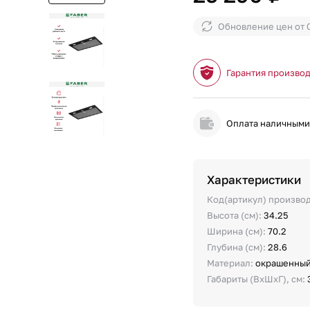
Обновление цен от
Гарантия произво
Оплата наличным
Характеристики
Код(артикул) произво
Высота (см):
34.25
Ширина (см):
70.2
Глубина (см):
28.6
Материал:
окрашенный
Габариты (ВхШхГ), см: