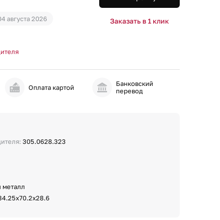
04 августа 2026
Заказать в 1 клик
дителя
Банковский
и
Оплата картой
перевод
дителя:
305.0628.323
 металл
34.25х70.2х28.6