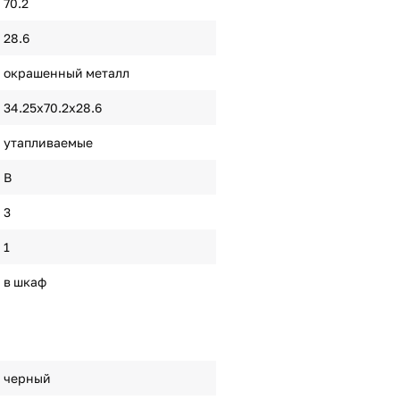
70.2
28.6
окрашенный металл
34.25х70.2х28.6
утапливаемые
B
3
1
в шкаф
черный