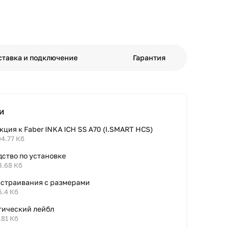
ставка и подключение
Гарантия
и
ция к Faber INKA ICH SS A70 (I.SMART HCS)
94.77 Кб
дство по установке
3.68 Кб
встраивания с размерами
5.4 Кб
тический лейбл
.81 Кб