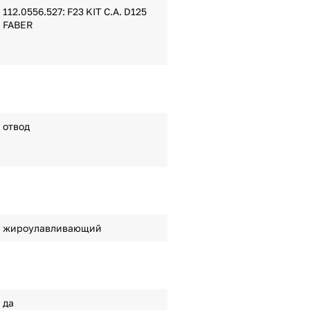
112.0556.527: F23 KIT C.A. D125
FABER
отвод
жироулавливающий
да