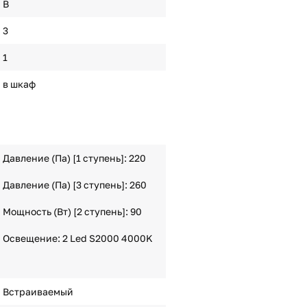
B
3
1
в шкаф
Давление (Па) [1 ступень]: 220
Давление (Па) [3 ступень]: 260
Мощность (Вт) [2 ступень]: 90
Освещение: 2 Led S2000 4000K
Встраиваемый