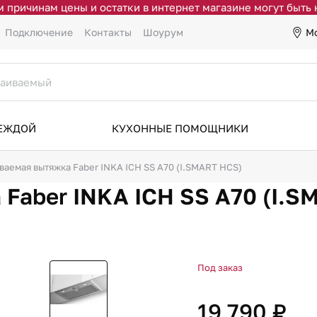
 причинам цены и остатки в интернет магазине могут быть
М
Подключение
Контакты
Шоурум
ДЕЖДОЙ
КУХОННЫЕ ПОМОЩНИКИ
ваемая вытяжка Faber INKA ICH SS A70 (I.SMART HCS)
Faber INKA ICH SS A70 (I.S
Под заказ
19 790 ₽