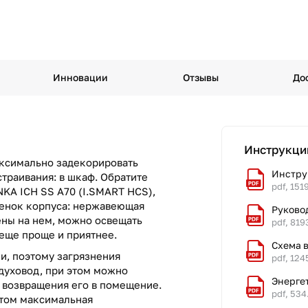
Инновации
Отзывы
До
Инструкци
аксимально задекорировать
Инструк
страивания: в шкаф. Обратите
pdf, 151
NKA ICH SS A70 (I.SMART HCS),
ттенок корпуса: нержавеющая
Руково
ены на нем, можно освещать
pdf, 819
 еще проще и приятнее.
Схема 
и, поэтому загрязнения
pdf, 124
духовод, при этом можно
Энерге
т возвращения его в помещение.
pdf, 534
этом максимальная