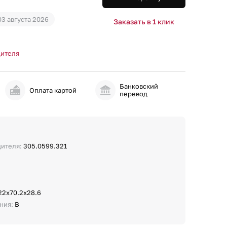
03 августа 2026
Заказать в 1 клик
дителя
Банковский
и
Оплата картой
перевод
дителя:
305.0599.321
22х70.2х28.6
ния:
B