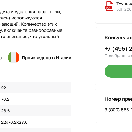
Технич
pdf, 226
духа и удаления пара, пыли,
гарь) используются
вающий. Количество этих
лу, включайте разнообразные
те внимание, что угольный
Консульта
+7 (495) 
Подобрать тех
а
Произведено в Италии
22
Номер пре
70.2
8 (800) 555-
28.6
22х70.2х28.6