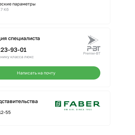
еские параметры
.7 Кб
ция специалиста
223-93-01
нику класса люкс
Написать на почту
дставительства
12-55