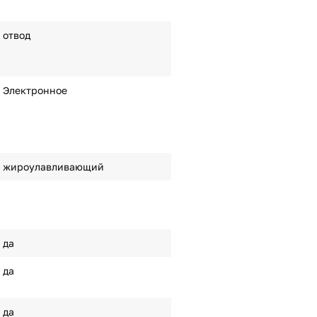
отвод
Электронное
жироулавливающий
да
да
да