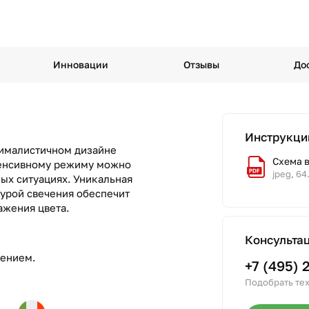
Инновации
Отзывы
До
Инструкци
нималистичном дизайне
Схема 
тенсивному режиму можно
jpeg, 64
ных ситуациях. Уникальная
турой свечения обеспечит
ажения цвета.
Консульта
чением.
+7 (495) 
Подобрать тех