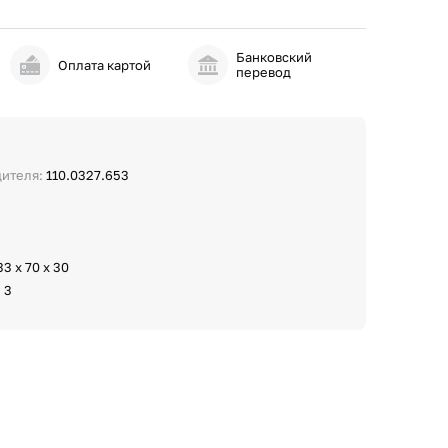
Банковский
и
Оплата картой
перевод
дителя:
110.0327.653
33 х 70 х 30
:
3