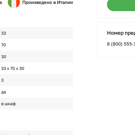
а
Произведено в Италии
Номер пре
33
8 (800) 555-
70
30
33 х 70 х 30
3
да
в шкаф