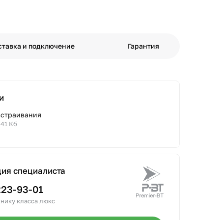
ставка и подключение
Гарантия
и
встраивания
.41 Кб
ция специалиста
223-93-01
нику класса люкс