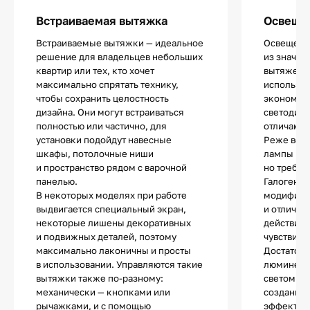
Встраиваемая вытяжка
Освещен
Встраиваемые вытяжки — идеальное
Освещение
решение для владельцев небольших
из значи
квартир или тех, кто хочет
вытяжек.
максимально спрятать технику,
использу
чтобы сохранить целостность
экономич
дизайна. Они могут встраиваться
светодио
полностью или частично, для
отличают
установки подойдут навесные
Реже все
шкафы, потолочные ниши
лампы нак
и пространство рядом с варочной
но требую
панелью.
Галогенны
В некоторых моделях при работе
модифика
выдвигается специальный экран,
и отличаю
некоторые лишены декоративных
действия.
и подвижных деталей, поэтому
чувствите
максимально лаконичны и просты
Достаточ
в использовании. Управляются такие
люминесц
вытяжки также по-разному:
светом и 
механически — кнопками или
создания 
рычажками, и с помощью
эффектов