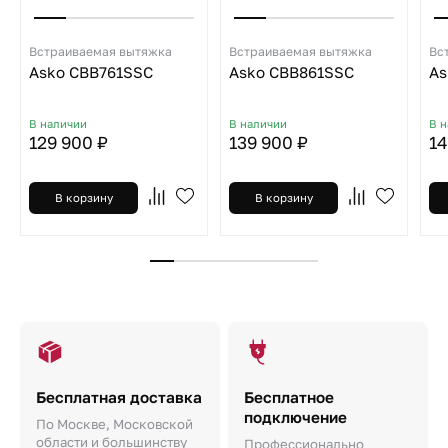
Встраиваемая вытяжка
Встраиваемая вытяжка
Вс
Asko CBB761SSC
Asko CBB861SSC
As
В наличии
В наличии
В 
129 900 ₽
139 900 ₽
14
В корзину
В корзину
Бесплатная доставка
Бесплатное
подключение
По Москве, Московской
области и большинству
Профессионально