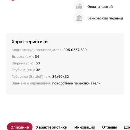
Оплата картой
Банковский перевод
Характеристики
Код(артикул) производителя:
305.0557.680
Высота (см):
34
Ширина (см):
60
Глубина (см):
32
Габариты (ВхШхГ), см:
34x60x32
Элементы управления:
поворотные переключатели
Описание
Характеристики
Инновации
Отзывы
До