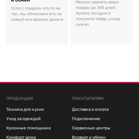
Можем хранить ваши
товары до 365 дней.
Если с товаром что-то не
Купите сегодня и
так, мы обменяем его на
получите товар, когда
новый или вернем деньги
нужно
ПРОДУКЦИЯ
ПОКУПАТЕЛЯМ
Техника для кухни
Доставка и оплата
Уход за одеждой
Подключение
Кухонные помощники
Сервисные центры
Комфорт дома
Возврат и обмен