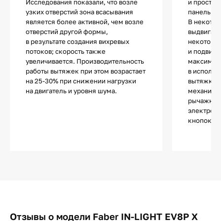
Исследования показали, что возле
и простра
узких отверстий зона всасывания
панелью.
является более активной, чем возле
В некотор
отверстий другой формы,
выдвигает
в результате создания вихревых
некоторы
потоков; скорость также
и подвижн
увеличивается. Производительность
максимал
работы вытяжек при этом возрастает
в использ
на 25-30% при снижении нагрузки
вытяжки т
на двигатель и уровня шума.
механиче
рычажкам
электронн
кнопок и 
Отзывы о модели Faber IN-LIGHT EV8P X