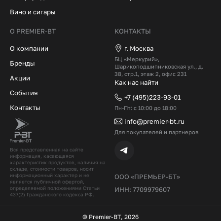
Вино и сигары
О PREMIER-BT
КОНТАКТЫ
О компании
г. Москва
БЦ «Меркурий»,
Бренды
Шарикоподшипниковская ул., д.
38, стр.1, этаж 2, офис 231
Акции
Как нас найти
События
+7 (495)223-93-01
Контакты
Пн-Пт: с 10:00 до 18:00
info@premier-bt.ru
Для покупателей и партнеров
Вся представленная на сайте
информация, касающаяся
характеристик продуктов, наличия на
складе, стоимости товаров, носит
информационный характер и не
ООО «ПРЕМЬЕР-БТ»
является публичной офертой,
определяемой положениями Статьи
ИНН: 7709979607
437(2) Гражданского кодекcа РФ.
© Premier-BT, 2026