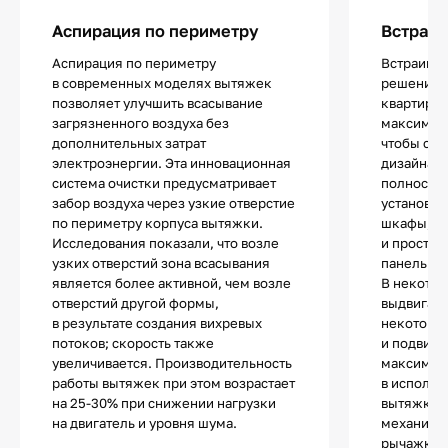
Аспирация по периметру
Встраив
Аспирация по периметру
Встраива
в современных моделях вытяжек
решение 
позволяет улучшить всасывание
квартир ил
загрязненного воздуха без
максималь
дополнительных затрат
чтобы сох
электроэнергии. Эта инновационная
дизайна. 
система очистки предусматривает
полностью
забор воздуха через узкие отверстие
установки
по периметру корпуса вытяжки.
шкафы, п
Исследования показали, что возле
и простра
узких отверстий зона всасывания
панелью.
является более активной, чем возле
В некотор
отверстий другой формы,
выдвигает
в результате создания вихревых
некоторы
потоков; скорость также
и подвижн
увеличивается. Производительность
максимал
работы вытяжек при этом возрастает
в использ
на 25-30% при снижении нагрузки
вытяжки т
на двигатель и уровня шума.
механиче
рычажкам