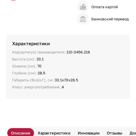
Оплата картой
Банковский перевод
Характеристики
Код(артикул) производителя:
110.0456.218
Высота (см):
33.1
Ширина (см):
70
Глубина (см):
28.5
Габариты (ВхШхГ), см:
33.1x70x28.5
Класс энергопотребления:
A
Описание
Характеристики
Инновации
Отзывы
До