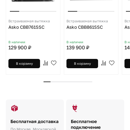
Встраиваемая вытяжка
Встраиваемая вытяжка
Вс
Asko CBB761SSC
Asko CBB861SSC
As
В наличии
В наличии
В 
129 900 ₽
139 900 ₽
14
В корзину
В корзину
Бесплатная доставка
Бесплатное
подключение
По Москве, Московской