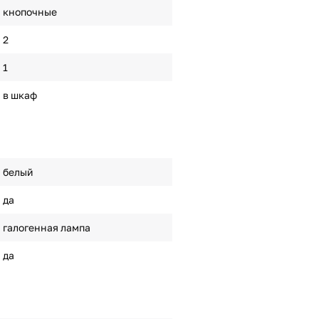
кнопочные
2
1
в шкаф
белый
да
галогенная лампа
да