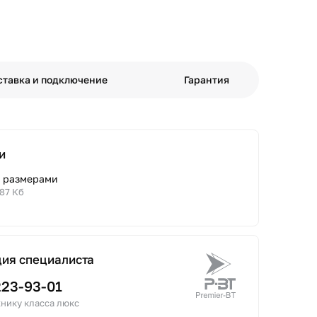
ставка и подключение
Гарантия
и
с размерами
.87 Кб
ция специалиста
223-93-01
нику класса люкс