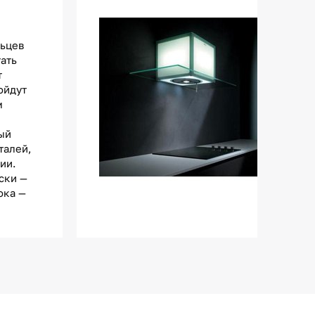
льцев
тать
т
ойдут
м
ый
талей,
ии.
ски —
ока —