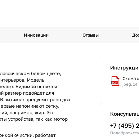
Инновации
Отзывы
До
Инструкци
классическом белом цвете,
Схема 
интерьеров. Модель
jpeg, 14
нелью. Видимой остается
ый размер подойдет для
 В вытяжке предусмотрено два
Первые напоминают сетку,
ий, например, жир. Это
Консульта
ты устройства, так как мотор
+7 (495) 
Подобрать тех
онкой очистки, работает