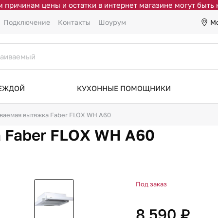
 причинам цены и остатки в интернет магазине могут быть
М
Подключение
Контакты
Шоурум
ДЕЖДОЙ
КУХОННЫЕ ПОМОЩНИКИ
ваемая вытяжка Faber FLOX WH A60
 Faber FLOX WH A60
Под заказ
8 590 ₽