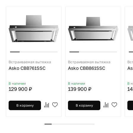
Встраиваемая вытяжка
Встраиваемая вытяжка
Вс
Asko CBB761SSC
Asko CBB861SSC
As
В наличии
В наличии
В 
129 900 ₽
139 900 ₽
14
В корзину
В корзину