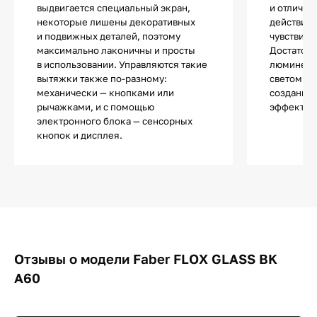
выдвигается специальный экран,
и отличаю
некоторые лишены декоративных
действия.
и подвижных деталей, поэтому
чувствите
максимально лаконичны и просты
Достаточ
в использовании. Управляются такие
люминесц
вытяжки также по-разному:
светом и 
механически — кнопками или
создания 
рычажками, и с помощью
эффектов
электронного блока — сенсорных
кнопок и дисплея.
Отзывы о модели Faber FLOX GLASS BK
A60