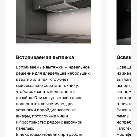
Встраиваемая вытяжка
Освещен
Встраиваемые вытяжки — идеальное
Освещение
решение для владельцев небольших
из значи
квартир или тех, кто хочет
вытяжек.
максимально спрятать технику,
использу
чтобы сохранить целостность
экономич
дизайна. Они могут встраиваться
светодио
полностью или частично, для
отличают
установки подойдут навесные
Реже все
шкафы, потолочные ниши
лампы нак
и пространство рядом с варочной
но требую
панелью.
Галогенны
В некоторых моделях при работе
модифика