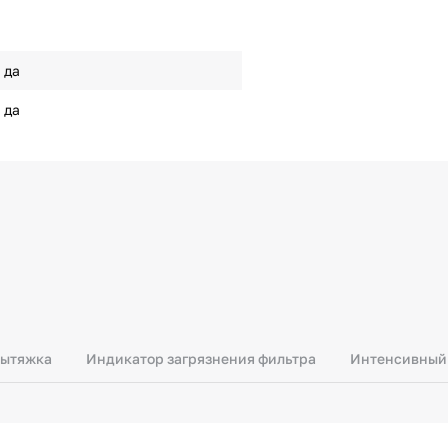
да
да
вытяжка
Индикатор загрязнения фильтра
Интенсивный