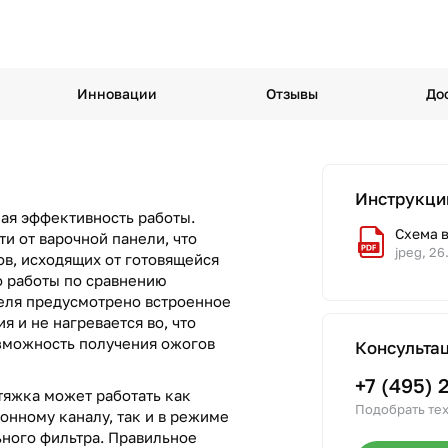
Инновации
Отзывы
До
Инструкци
ая эффективность работы.
Схема 
и от варочной панели, что
jpeg, 26
ов, исходящих от готовящейся
о работы по сравнению
еля предусмотрено встроенное
 и не нагревается во, что
зможность получения ожогов
Консульта
+7 (495) 
ытяжка может работать как
Подобрать тех
онному каналу, так и в режиме
ьного фильтра. Правильное