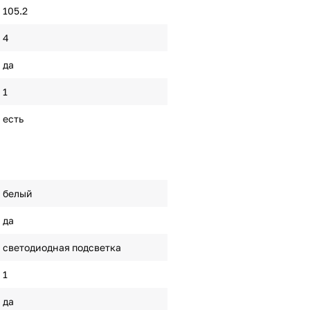
105.2
4
да
1
есть
белый
да
светодиодная подсветка
1
да