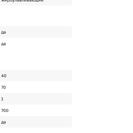
да
да
40
70
1
700
да