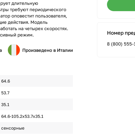
ирует длительную
ьтры требуют периодического
атор оповестит пользователя,
щие действия. Модель
ботать на четырех скоростях.
Номер пре
нсивный режим.
8 (800) 555-
а
Произведено в Италии
64.6
53.7
35.1
64.6-105.2x53.7x35.1
сенсорные