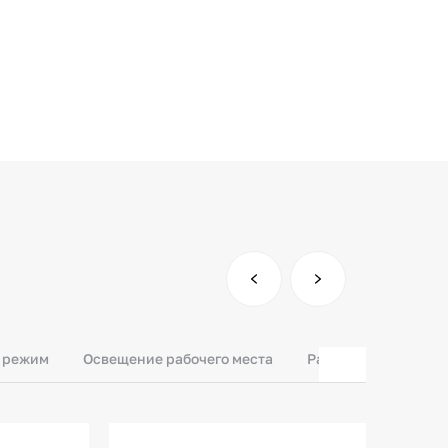
 режим
Освещение рабочего места
Работа в режимах о