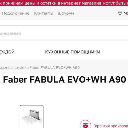
 причинам цены и остатки в интернет магазине могут быть
М
Подключение
Контакты
Шоурум
ДЕЖДОЙ
КУХОННЫЕ ПОМОЩНИКИ
ваемая вытяжка Faber FABULA EVO+WH A90
а Faber FABULA EVO+WH A90
Гарантия произво