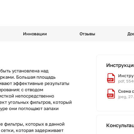
Инновации
Отзывы
До
Инструкци
 быть установлена над
Инструк
орками. Большая площадь
pdf, 554
ивают эффективные результаты
рования: с отводом
Схема 
чисткой непосредственно
jpeg, 27
ект угольных фильтров, который
туре они поглощают запахи
е фильтры, которых в данной
Консульта
 сетки, которая задерживает