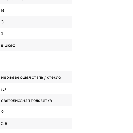
B
3
1
в шкаф
нержавеющая сталь / стекло
да
светодиодная подсветка
2
2.5