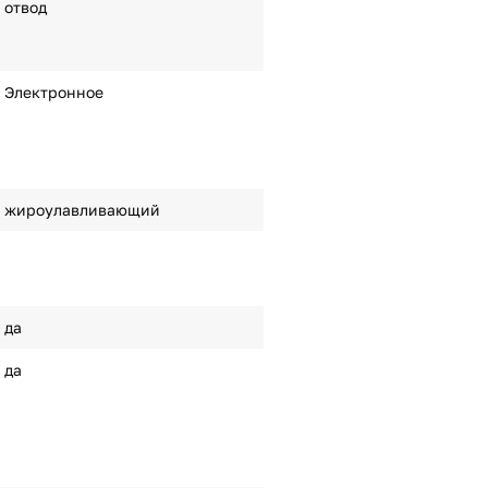
отвод
Электронное
жироулавливающий
да
да