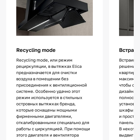
Recycling mode
Встраив
Recycling mode, или режим
Встраива
рециркуляции, в вытяжках Elica
решение 
предназначается для очистки
квартир ил
воздуха в помещении без
максималь
присоединения к вентиляционной
чтобы сох
системе. Особенно удачно этот
дизайна. 
режим используется в стильных
полностью
островных вытяжках бренда,
установки
которые оснащены мощными
шкафы, п
фирменными двигателями,
и простра
откалиброванными специально для
панелью.
работы с циркуляцией. При помощи
В некотор
этого двигателя и вентилятора
выдвигает