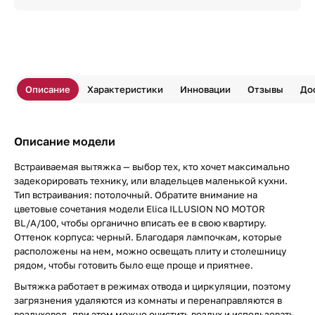
Описание
Характеристики
Инновации
Отзывы
До
Описание модели
Встраиваемая вытяжка — выбор тех, кто хочет максимально
задекорировать технику, или владельцев маленькой кухни.
Тип встраивания: потолочный. Обратите внимание на
цветовые сочетания модели Elica ILLUSION NO MOTOR
BL/A/100, чтобы органично вписать ее в свою квартиру.
Оттенок корпуса: черный. Благодаря лампочкам, которые
расположены на нем, можно освещать плиту и столешницу
рядом, чтобы готовить было еще проще и приятнее.
Вытяжка работает в режимах отвода и циркуляции, поэтому
загрязнения удаляются из комнаты и перенаправляются в
воздуховод, при этом можно очистить воздух и использовать