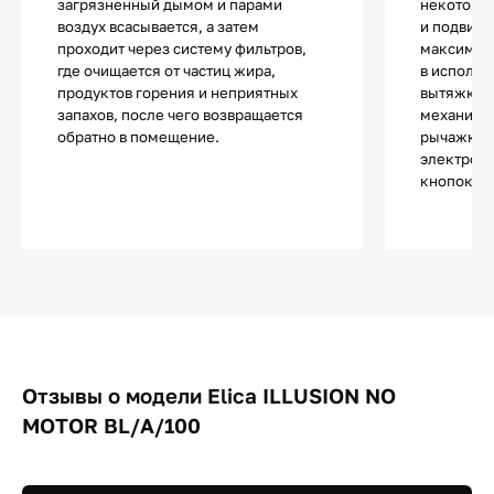
загрязненный дымом и парами
некоторы
воздух всасывается, а затем
и подвижн
проходит через систему фильтров,
максимал
где очищается от частиц жира,
в использ
продуктов горения и неприятных
вытяжки т
запахов, после чего возвращается
механиче
обратно в помещение.
рычажкам
электронн
кнопок и 
Отзывы о модели Elica ILLUSION NO
MOTOR BL/A/100