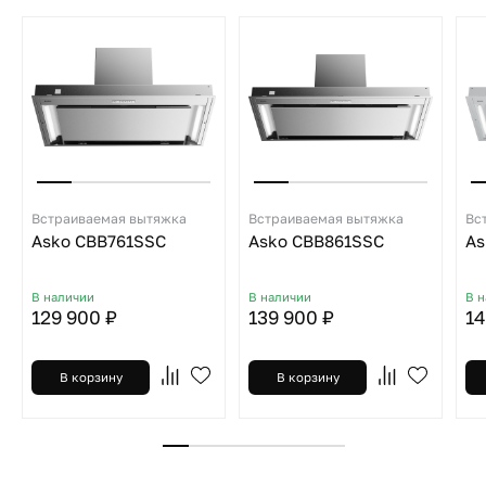
Встраиваемая вытяжка
Встраиваемая вытяжка
Вс
Asko CBB761SSC
Asko CBB861SSC
As
В наличии
В наличии
В 
129 900 ₽
139 900 ₽
14
В корзину
В корзину