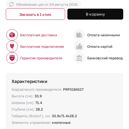
Обновление цен от
04 августа 2026
В корзину
Заказать в 1 клик
Бесплатная доставка
Оплата наличными
Бесплатное подключение
Оплата картой
Гарантия производителя
Банковский перевод
Характеристики
Код(артикул) производителя:
PRF0184107
Высота (см):
33.9
Ширина (см):
71.4
Глубина (см):
28.2
Габариты (ВхШхГ), см:
33.9х71.4х28.2
Элементы управления:
кнопочные