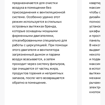
предназначается для очистки
квартир ил
воздуха в помещении без
максималь
присоединения к вентиляционной
чтобы сох
системе. Особенно удачно этот
дизайна. 
режим используется в стильных
полностью
островных вытяжках бренда,
установки
которые оснащены мощными
шкафы, п
фирменными двигателями,
и простра
откалиброванными специально для
панелью.
работы с циркуляцией. При помощи
В некотор
этого двигателя и вентилятора
выдвигает
загрязненный дымом и парами
некоторы
воздух всасывается, а затем
и подвижн
проходит через систему фильтров,
максимал
где очищается от частиц жира,
в использ
продуктов горения и неприятных
вытяжки т
запахов, после чего возвращается
механиче
обратно в помещение.
рычажкам
электронн
кнопок и 