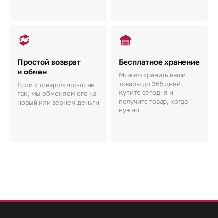
Простой возврат
Бесплатное хранение
и обмен
Можем хранить ваши
товары до 365 дней.
Если с товаром что-то не
Купите сегодня и
так, мы обменяем его на
получите товар, когда
новый или вернем деньги
нужно