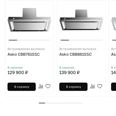
Встраиваемая вытяжка
Встраиваемая вытяжка
Вс
Asko CBB761SSC
Asko CBB861SSC
As
В наличии
В наличии
В 
129 900 ₽
139 900 ₽
14
В корзину
В корзину