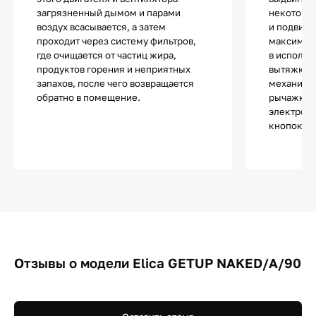
загрязненный дымом и парами
некоторы
воздух всасывается, а затем
и подвижн
проходит через систему фильтров,
максимал
где очищается от частиц жира,
в использ
продуктов горения и неприятных
вытяжки т
запахов, после чего возвращается
механиче
обратно в помещение.
рычажкам
электронн
кнопок и 
Отзывы о модели Elica GETUP NAKED/A/90