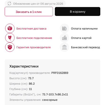
Обновление цен от
06 августа 2026
В корзину
Заказать в 1 клик
Бесплатная доставка
Оплата наличными
Бесплатное подключение
Оплата картой
Гарантия производителя
Банковский перевод
Характеристики
Код(артикул) производителя:
PRF0162869
Высота (см):
73.7
Ширина (см):
86.2
Глубина (см):
11
Габариты (ВхШхГ), см:
73.7-103.7х86.2х11
Элементы управления:
сенсорные