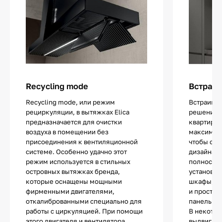
Recycling mode
Встраив
Recycling mode, или режим
Встраива
рециркуляции, в вытяжках Elica
решение 
предназначается для очистки
квартир ил
воздуха в помещении без
максималь
присоединения к вентиляционной
чтобы сох
системе. Особенно удачно этот
дизайна. 
режим используется в стильных
полностью
островных вытяжках бренда,
установки
которые оснащены мощными
шкафы, п
фирменными двигателями,
и простра
откалиброванными специально для
панелью.
работы с циркуляцией. При помощи
В некотор
этого двигателя и вентилятора
выдвигает