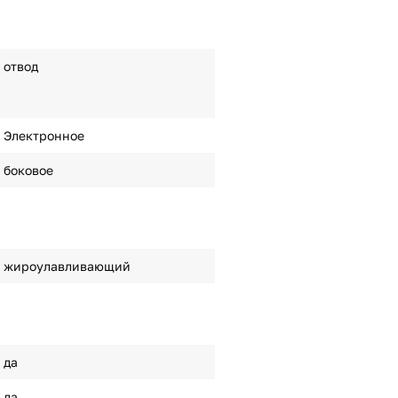
отвод
Электронное
боковое
жироулавливающий
да
да