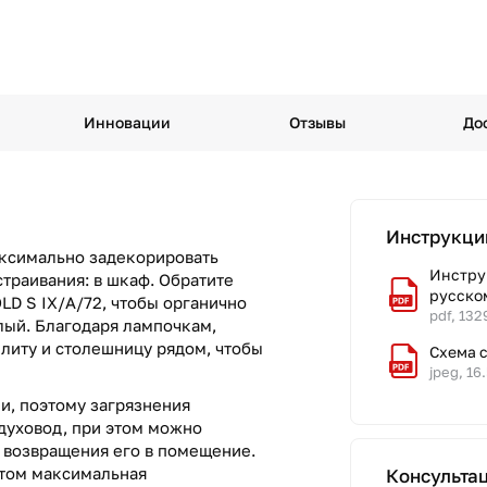
Инновации
Отзывы
До
Инструкци
аксимально задекорировать
Инструк
страивания: в шкаф. Обратите
русско
LD S IX/A/72, чтобы органично
pdf, 132
елый. Благодаря лампочкам,
литу и столешницу рядом, чтобы
Схема с
jpeg, 16
и, поэтому загрязнения
духовод, при этом можно
т возвращения его в помещение.
этом максимальная
Консульта