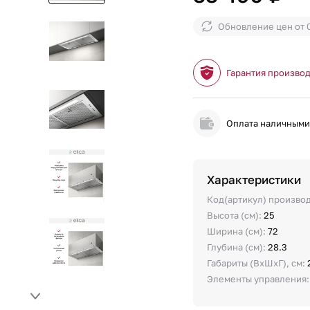
Обновление цен от
Гарантия произво
Оплата наличным
Характеристики
Код(артикул) произво
Высота (см):
25
Ширина (см):
72
Глубина (см):
28.3
Габариты (ВхШхГ), см:
Элементы управления