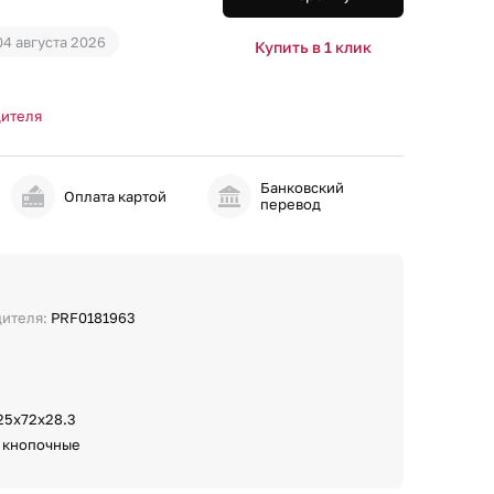
04 августа 2026
Купить в 1 клик
дителя
Банковский
и
Оплата картой
перевод
дителя:
PRF0181963
25х72х28.3
:
кнопочные