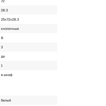
72
28.3
25х72х28.3
кнопочные
B
3
да
1
в шкаф
белый