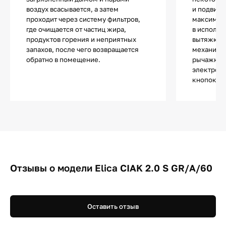
воздух всасывается, а затем
и подвижн
проходит через систему фильтров,
максимал
где очищается от частиц жира,
в использ
продуктов горения и неприятных
вытяжки т
запахов, после чего возвращается
механиче
обратно в помещение.
рычажкам
электронн
кнопок и 
Отзывы о модели Elica CIAK 2.0 S GR/A/60
Оставить отзыв