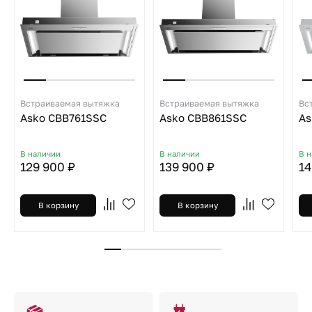
Встраиваемая вытяжка
Встраиваемая вытяжка
Вс
Asko CBB761SSC
Asko CBB861SSC
As
В наличии
В наличии
В 
129 900 ₽
139 900 ₽
14
В корзину
В корзину