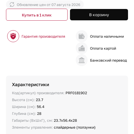
Обновление цен от
07 августа 2026
В корзину
Купить в 1 клик
Гарантия производителя
Оплата наличными
Оплата картой
Банковский перевод
Характеристики
Код(артикул) производителя:
PRF0181902
Высота (см):
23.7
Ширина (см):
56.4
Глубина (см):
28
Габариты (ВхШхГ), см:
23.7х56.4х28
Элементы управления:
слайдерные (ползунки)