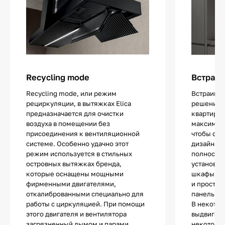
Recycling mode
Встраив
Recycling mode, или режим
Встраива
рециркуляции, в вытяжках Elica
решение 
предназначается для очистки
квартир ил
воздуха в помещении без
максималь
присоединения к вентиляционной
чтобы сох
системе. Особенно удачно этот
дизайна. 
режим используется в стильных
полностью
островных вытяжках бренда,
установки
которые оснащены мощными
шкафы, п
фирменными двигателями,
и простра
откалиброванными специально для
панелью.
работы с циркуляцией. При помощи
В некотор
этого двигателя и вентилятора
выдвигает
загрязненный дымом и парами
некоторы