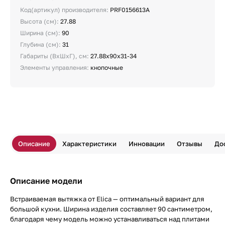
Код(артикул) производителя:
PRF0156613A
Высота (см):
27.88
Ширина (см):
90
Глубина (см):
31
Габариты (ВхШхГ), см:
27.88х90х31-34
Элементы управления:
кнопочные
Описание
Характеристики
Инновации
Отзывы
До
Описание модели
Встраиваемая вытяжка от Elica — оптимальный вариант для
большой кухни. Ширина изделия составляет 90 сантиметром,
благодаря чему модель можно устанавливаться над плитами