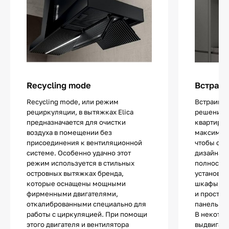
Recycling mode
Встраив
Recycling mode, или режим
Встраива
рециркуляции, в вытяжках Elica
решение 
предназначается для очистки
квартир ил
воздуха в помещении без
максималь
присоединения к вентиляционной
чтобы сох
системе. Особенно удачно этот
дизайна. 
режим используется в стильных
полностью
островных вытяжках бренда,
установки
которые оснащены мощными
шкафы, п
фирменными двигателями,
и простра
откалиброванными специально для
панелью.
работы с циркуляцией. При помощи
В некотор
этого двигателя и вентилятора
выдвигает