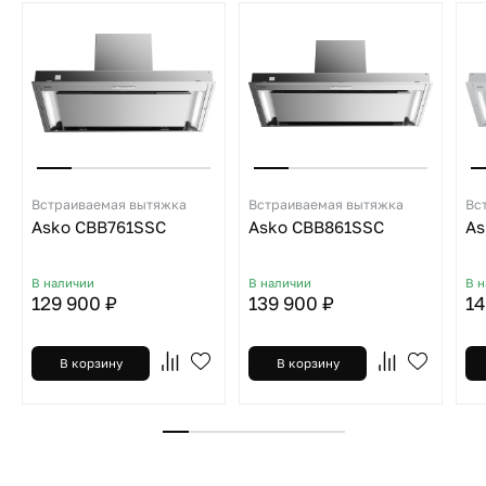
Встраиваемая вытяжка
Встраиваемая вытяжка
Вс
Asko CBB761SSC
Asko CBB861SSC
As
В наличии
В наличии
В 
129 900 ₽
139 900 ₽
14
В корзину
В корзину