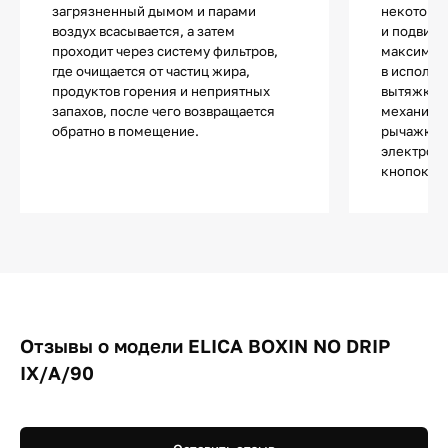
загрязненный дымом и парами
некоторы
воздух всасывается, а затем
и подвижн
проходит через систему фильтров,
максимал
где очищается от частиц жира,
в использ
продуктов горения и неприятных
вытяжки т
запахов, после чего возвращается
механиче
обратно в помещение.
рычажкам
электронн
кнопок и 
Отзывы о модели ELICA BOXIN NO DRIP
IX/A/90