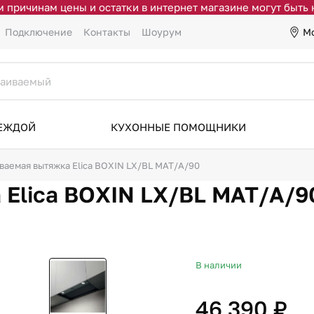
 причинам цены и остатки в интернет магазине могут быть
М
Подключение
Контакты
Шоурум
ДЕЖДОЙ
КУХОННЫЕ ПОМОЩНИКИ
ваемая вытяжка Elica BOXIN LX/BL MAT/A/90
 Elica BOXIN LX/BL MAT/A/9
В наличии
46 390 ₽