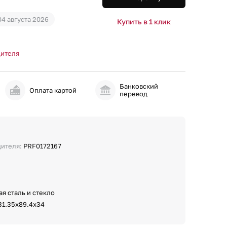
04 августа 2026
Купить в 1 клик
дителя
Банковский
и
Оплата картой
перевод
дителя:
PRF0172167
я сталь и стекло
31.35х89.4х34