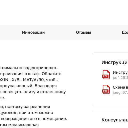
Инновации
Отзывы
До
Инструкци
аксимально задекорировать
Инстру
страивания: в шкаф. Обратите
pdf, 251
OXIN LX/BL MAT/A/90, чтобы
корпуса: черный. Благодаря
Схема 
 освещать плиту и столешницу
jpeg, 67
ее.
и, поэтому загрязнения
духовод, при этом можно
т возвращения его в помещение.
Консульта
этом максимальная