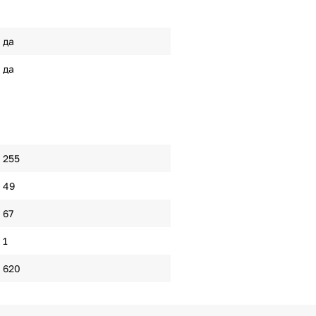
да
да
255
49
67
1
620