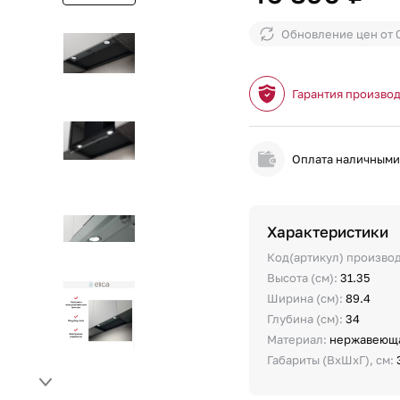
Обновление цен от
Гарантия произво
Оплата наличным
Характеристики
Код(артикул) произво
Высота (см):
31.35
Ширина (см):
89.4
Глубина (см):
34
Материал:
нержавеюща
Габариты (ВхШхГ), см: