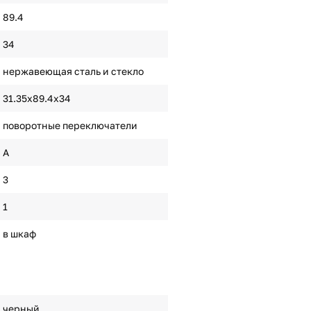
89.4
34
нержавеющая сталь и стекло
31.35х89.4х34
поворотные переключатели
A
3
1
в шкаф
черный