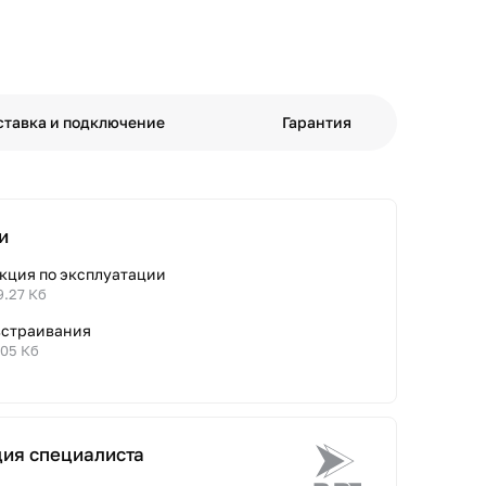
ставка и подключение
Гарантия
и
кция по эксплуатации
9.27 Кб
встраивания
.05 Кб
ция специалиста