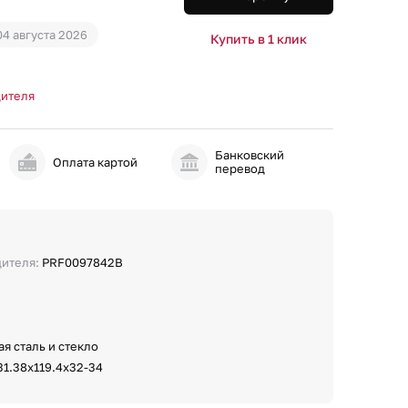
04 августа 2026
Купить в 1 клик
дителя
Банковский
и
Оплата картой
перевод
дителя:
PRF0097842B
я сталь и стекло
31.38х119.4х32-34