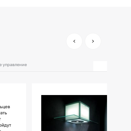
е управление
льцев
тать
т
ойдут