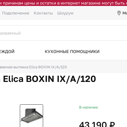
 причинам цены и остатки в интернет магазине могут быть
М
Подключение
Контакты
Шоурум
ДЕЖДОЙ
КУХОННЫЕ ПОМОЩНИКИ
ваемая вытяжка Elica BOXIN IX/A/120
Elica BOXIN IX/A/120
В наличии
43 190 ₽