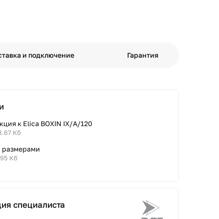
ставка и подключение
Гарантия
и
ция к Elica BOXIN IX/A/120
3.67 Кб
с размерами
.95 Кб
ция специалиста