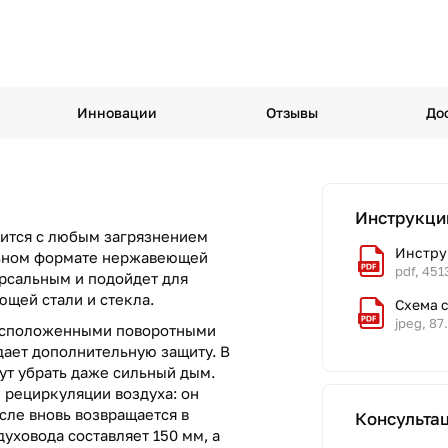
Инновации
Отзывы
До
Инструкци
вится с любым загрязнением
Инструк
ильном формате нержавеющей
pdf, 451
ерсальным и подойдет для
щей стали и стекла.
Схема 
jpeg, 87
расположенными поворотными
ает дополнительную защиту. В
ут убрать даже сильный дым.
 рециркуляции воздуха: он
сле вновь возвращается в
Консульта
уховода составляет 150 мм, а