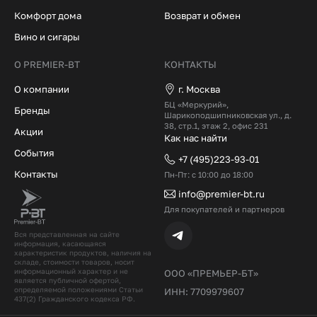
Комфорт дома
Возврат и обмен
Вино и сигары
О PREMIER-BT
КОНТАКТЫ
О компании
г. Москва
БЦ «Меркурий»,
Бренды
Шарикоподшипниковская ул., д.
38, стр.1, этаж 2, офис 231
Акции
Как нас найти
События
+7 (495)223-93-01
Контакты
Пн-Пт: с 10:00 до 18:00
info@premier-bt.ru
Для покупателей и партнеров
Вся представленная на сайте
информация, касающаяся
характеристик продуктов, наличия на
складе, стоимости товаров, носит
информационный характер и не
ООО «ПРЕМЬЕР-БТ»
является публичной офертой,
определяемой положениями Статьи
ИНН: 7709979607
437(2) Гражданского кодекcа РФ.