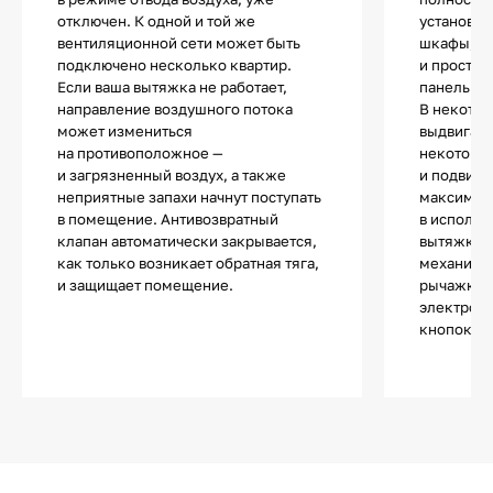
отключен. К одной и той же
установки
вентиляционной сети может быть
шкафы, п
подключено несколько квартир.
и простра
Если ваша вытяжка не работает,
панелью.
направление воздушного потока
В некотор
может измениться
выдвигает
на противоположное —
некоторы
и загрязненный воздух, а также
и подвижн
неприятные запахи начнут поступать
максимал
в помещение. Антивозвратный
в использ
клапан автоматически закрывается,
вытяжки т
как только возникает обратная тяга,
механиче
и защищает помещение.
рычажкам
электронн
кнопок и 