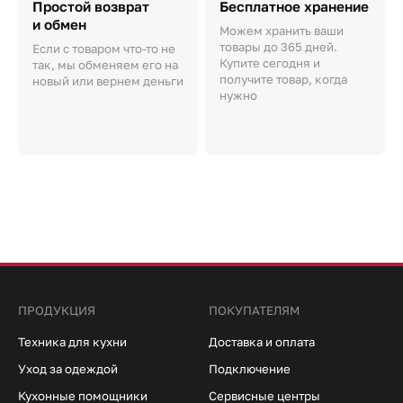
Простой возврат
Бесплатное хранение
и обмен
Можем хранить ваши
товары до 365 дней.
Если с товаром что-то не
Купите сегодня и
так, мы обменяем его на
получите товар, когда
новый или вернем деньги
нужно
ПРОДУКЦИЯ
ПОКУПАТЕЛЯМ
Техника для кухни
Доставка и оплата
Уход за одеждой
Подключение
Кухонные помощники
Сервисные центры