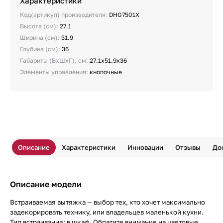
Характеристики
Код(артикул) производителя:
DHG7501X
Высота (см):
27.1
Ширина (см):
51.9
Глубина (см):
36
Габариты (ВхШхГ), см:
27.1х51.9х36
Элементы управления:
кнопочные
Описание
Характеристики
Инновации
Отзывы
До
Описание модели
Встраиваемая вытяжка — выбор тех, кто хочет максимально
задекорировать технику, или владельцев маленькой кухни.
Тип встраивания: в шкаф. Обратите внимание на цветовые