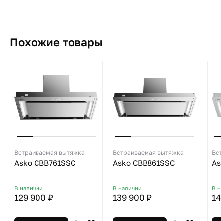
Похожие товары
Встраиваемая вытяжка
Встраиваемая вытяжка
Вс
Asko CBB761SSC
Asko CBB861SSC
As
В наличии
В наличии
В 
129 900 ₽
139 900 ₽
14