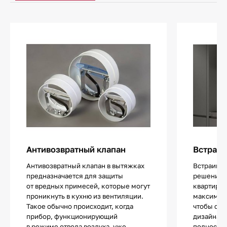
Антивозвратный клапан
Встраив
Антивозвратный клапан в вытяжках
Встраива
предназначается для защиты
решение 
от вредных примесей, которые могут
квартир ил
проникнуть в кухню из вентиляции.
максималь
Такое обычно происходит, когда
чтобы сох
прибор, функционирующий
дизайна. 
в режиме отвода воздуха, уже
полностью