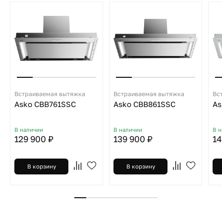
Встраиваемая вытяжка
Встраиваемая вытяжка
Вс
Asko CBB761SSC
Asko CBB861SSC
As
В наличии
В наличии
В 
129 900 ₽
139 900 ₽
14
В корзину
В корзину