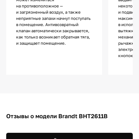
на противоположное —
некоторы
и загрязненный воздух, а также
и подвижн
неприятные запахи начнут поступать
максимал
в помещение. Антивозвратный
в использ
клапан автоматически закрывается,
вытяжки т
как только возникает обратная тяга,
механиче
и защищает помещение.
рычажкам
электронн
кнопок и 
Отзывы о модели Brandt BHT2611B