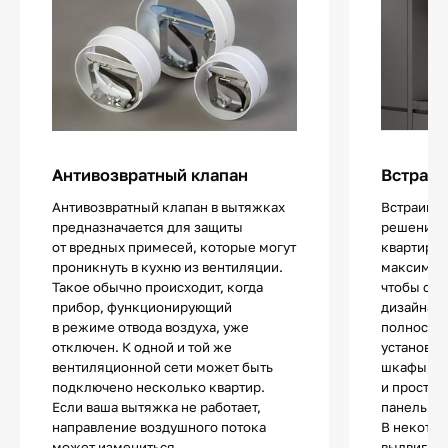
Антивозвратный клапан
Встраив
Антивозвратный клапан в вытяжках
Встраива
предназначается для защиты
решение 
от вредных примесей, которые могут
квартир ил
проникнуть в кухню из вентиляции.
максималь
Такое обычно происходит, когда
чтобы сох
прибор, функционирующий
дизайна. 
в режиме отвода воздуха, уже
полностью
отключен. К одной и той же
установки
вентиляционной сети может быть
шкафы, п
подключено несколько квартир.
и простра
Если ваша вытяжка не работает,
панелью.
направление воздушного потока
В некотор
может измениться
выдвигает