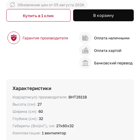
Обновление цен от
05 августа 2026
В корзину
Купить в 1 клик
Гарантия производителя
Оплата наличными
Оплата картой
Банковский перевод
Характеристики
Код(артикул) производителя:
BHT2611B
Высота (см):
27
Ширина (см):
60
Глубина (см):
32
Габариты (ВхШхГ), см:
27х60х32
Комплектация:
1 вентилятор