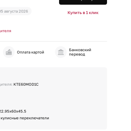
05 августа 2026
Купить в 1 клик
дителя
Банковский
и
Оплата картой
перевод
дителя:
KTE60MOD1C
22.95х60х45.5
:
кулисные переключатели