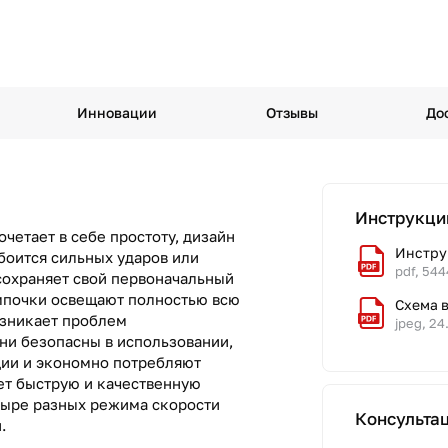
Инновации
Отзывы
До
Инструкци
четает в себе простоту, дизайн
Инструк
боится сильных ударов или
pdf, 544
сохраняет свой первоначальный
мпочки освещают полностью всю
Схема 
озникает проблем
jpeg, 24
ни безопасны в использовании,
ии и экономно потребляют
ет быструю и качественную
етыре разных режима скорости
Консульта
.