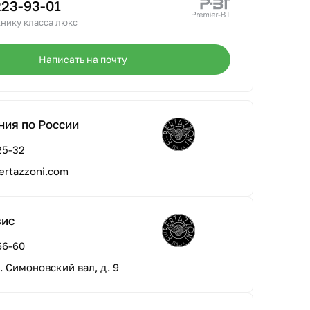
223-93-01
нику класса люкс
Написать на почту
ния по России
25-32
ertazzoni.com
вис
66-60
л. Симоновский вал, д. 9