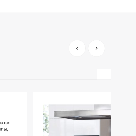
уются
мпы,