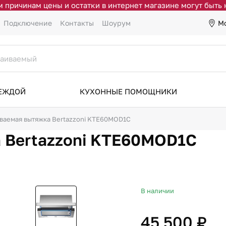
 причинам цены и остатки в интернет магазине могут быть
М
Подключение
Контакты
Шоурум
ДЕЖДОЙ
КУХОННЫЕ ПОМОЩНИКИ
ваемая вытяжка Bertazzoni KTE60MOD1C
 Bertazzoni KTE60MOD1C
В наличии
45 500 ₽