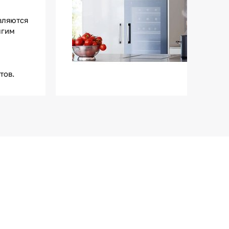
вляются
лгим
тов.