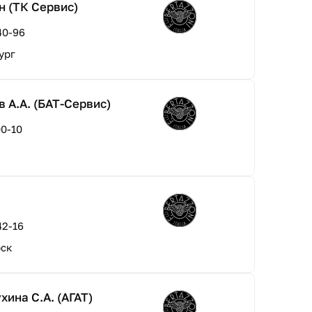
н (ТК Сервис)
40-96
ург
 А.А. (БАТ-Сервис)
00-10
42-16
рск
ина С.А. (АГАТ)