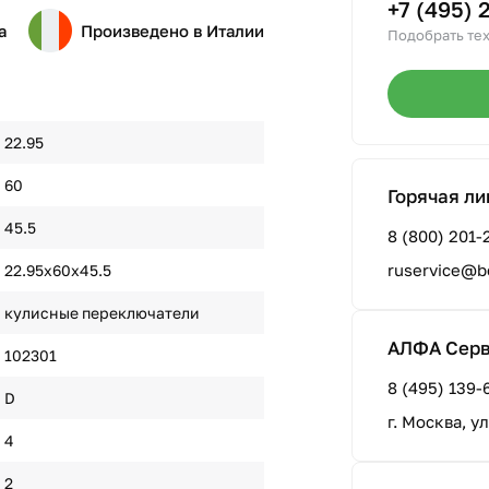
+7 (495) 
а
Произведено в Италии
Подобрать тех
22.95
60
Горячая ли
45.5
8 (800) 201-
ruservice@b
22.95х60х45.5
кулисные переключатели
АЛФА Сер
102301
8 (495) 139-
D
г. Москва, у
4
2