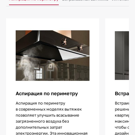
Аспирация по периметру
Встраив
Аспирация по периметру
Встраива
в современных моделях вытяжек
решение 
позволяет улучшить всасывание
квартир ил
загрязненного воздуха без
максималь
дополнительных затрат
чтобы сох
электроэнергии. Эта инновационная
дизайна. 