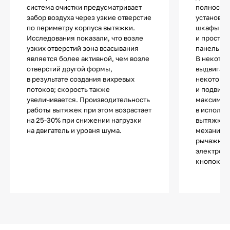
система очистки предусматривает
полностью
забор воздуха через узкие отверстие
установки
по периметру корпуса вытяжки.
шкафы, п
Исследования показали, что возле
и простра
узких отверстий зона всасывания
панелью.
является более активной, чем возле
В некотор
отверстий другой формы,
выдвигает
в результате создания вихревых
некоторы
потоков; скорость также
и подвижн
увеличивается. Производительность
максимал
работы вытяжек при этом возрастает
в использ
на 25-30% при снижении нагрузки
вытяжки т
на двигатель и уровня шума.
механиче
рычажкам
электронн
кнопок и 