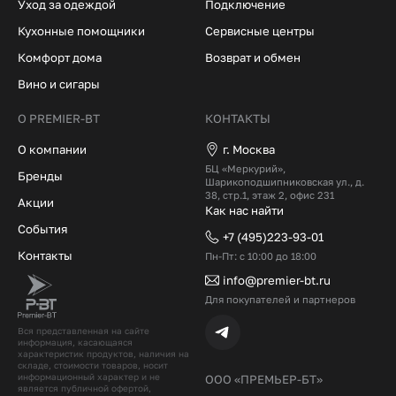
Уход за одеждой
Подключение
Кухонные помощники
Сервисные центры
Комфорт дома
Возврат и обмен
Вино и сигары
О PREMIER-BT
КОНТАКТЫ
О компании
г. Москва
БЦ «Меркурий»,
Бренды
Шарикоподшипниковская ул., д.
38, стр.1, этаж 2, офис 231
Акции
Как нас найти
События
+7 (495)223-93-01
Контакты
Пн-Пт: с 10:00 до 18:00
info@premier-bt.ru
Для покупателей и партнеров
Вся представленная на сайте
информация, касающаяся
характеристик продуктов, наличия на
складе, стоимости товаров, носит
информационный характер и не
ООО «ПРЕМЬЕР-БТ»
является публичной офертой,