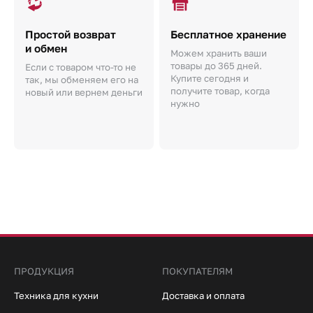
Простой возврат
Бесплатное хранение
и обмен
Можем хранить ваши
товары до 365 дней.
Если с товаром что-то не
Купите сегодня и
так, мы обменяем его на
получите товар, когда
новый или вернем деньги
нужно
ПРОДУКЦИЯ
ПОКУПАТЕЛЯМ
Техника для кухни
Доставка и оплата